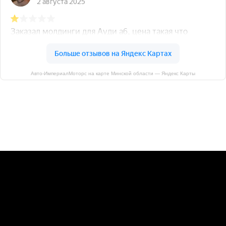
Авто-ИмпериалМоторс на карте Минской области — Яндекс Карты