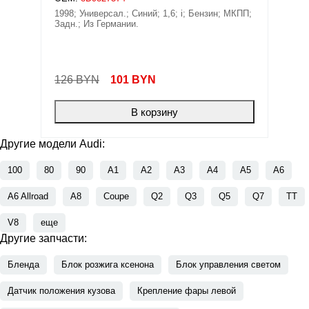
1998; Универсал.; Синий; 1,6; i; Бензин; МКПП;
Задн.; Из Германии.
126 BYN
101
BYN
В корзину
Другие модели Audi:
100
80
90
A1
A2
A3
A4
A5
A6
A6 Allroad
A8
Coupe
Q2
Q3
Q5
Q7
TT
V8
еще
Другие запчасти:
Бленда
Блок розжига ксенона
Блок управления светом
Датчик положения кузова
Крепление фары левой