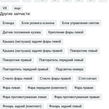
V8
еще
Другие запчасти:
Бленда
Блок розжига ксенона
Блок управления светом
Датчик положения кузова
Крепление фары левой
Крышка (заглушка) задняя фары левой
Крышка (заглушка) задняя фары правой
Поворотник левый
Поворотник правый
Повторитель передний левый
Повторитель передний правый
Подсветка номера
Стекло фары левой
Стекло фары правой
Стоп-сигнал
Фара левая
Фара передняя (комплект)
Фара правая
Фара противотуманная левая
Фара противотуманная правая
Фонарь задний (комплект)
Фонарь задний левый