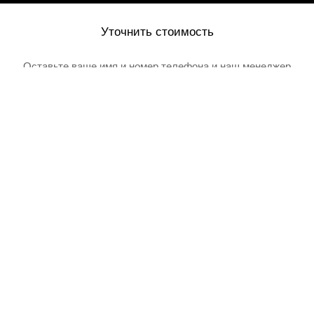
Уточнить стоимость
Оставьте ваше имя и номер телефона и наш менеджер
перезвонит вам
Товар добавлен в корзину
Я даю согласие на обработку своих персональных данных в
соответсвии с
Политикой в отношении обработки персональных данных
и
Пользовательским соглашением