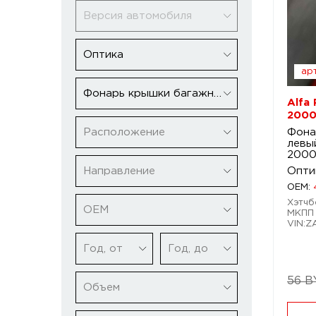
Версия автомобиля
Оптика
арт
Фонарь крышки багажника левый
Alfa
2000
Расположение
Фона
левы
2000
Направление
Опти
OEM:
Хэтчбе
ОЕМ
МКПП 5
VIN:Z
Год, от
Год, до
56 B
Объем