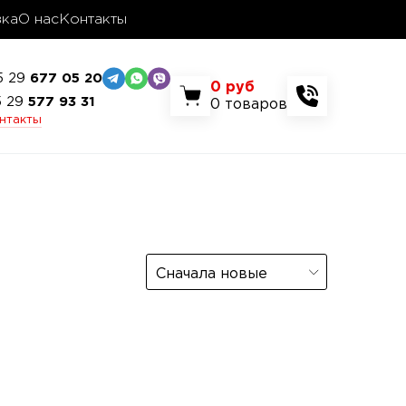
вка
О нас
Контакты
5 29
677 05 20
0
руб
5 29
577 93 31
0
товаров
онтакты
Сначала новые