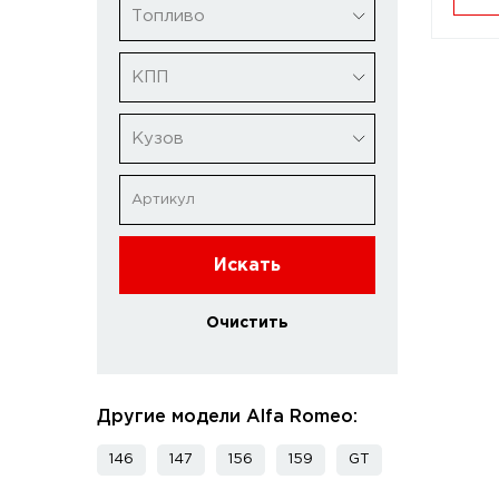
Топливо
КПП
Кузов
Искать
Очистить
Другие модели Alfa Romeo:
146
147
156
159
GT