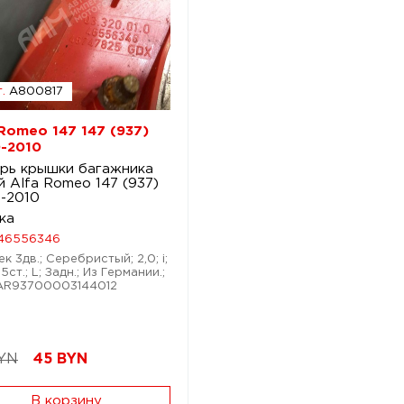
.
A800817
 Romeo 147 147 (937)
-2010
рь крышки багажника
й Alfa Romeo 147 (937)
-2010
ка
46556346
к 3дв.; Серебристый; 2,0; i;
ст.; L; Задн.; Из Германии.;
AR93700003144012
YN
45
BYN
В корзину