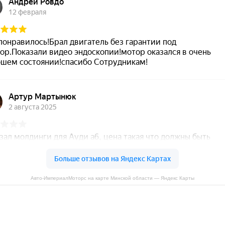
Авто-ИмпериалМоторс на карте Минской области — Яндекс Карты