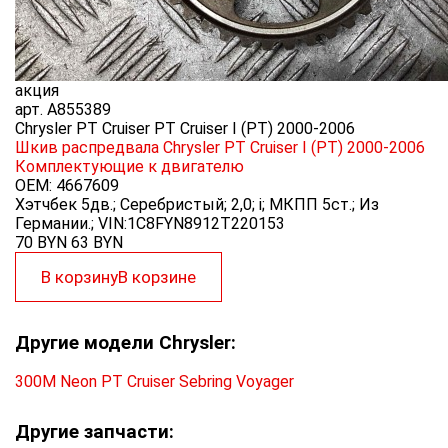
акция
арт.
A855389
Chrysler PT Cruiser PT Cruiser I (PT) 2000-2006
Шкив распредвала Chrysler PT Cruiser I (PT) 2000-2006
Комплектующие к двигателю
OEM:
4667609
Хэтчбек 5дв.; Серебристый; 2,0; i; МКПП 5ст.; Из
Германии.; VIN:1C8FYN8912T220153
70 BYN
63
BYN
В корзину
В корзине
Другие модели Chrysler:
300M
Neon
PT Cruiser
Sebring
Voyager
Другие запчасти: