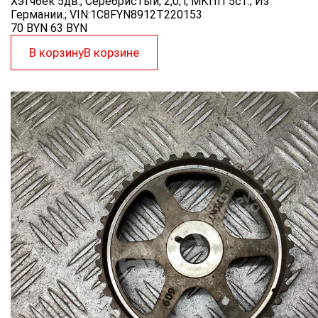
Хэтчбек 5дв.; Серебристый; 2,0; i; МКПП 5ст.; Из
Германии.; VIN:1C8FYN8912T220153
70 BYN
63
BYN
В корзину
В корзине