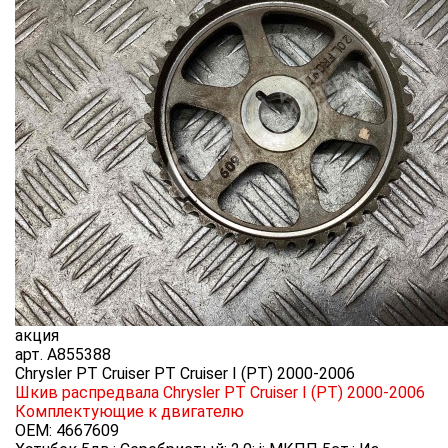
акция
арт.
A855388
Chrysler PT Cruiser PT Cruiser I (PT) 2000-2006
Шкив распредвала Chrysler PT Cruiser I (PT) 2000-2006
Комплектующие к двигателю
OEM:
4667609