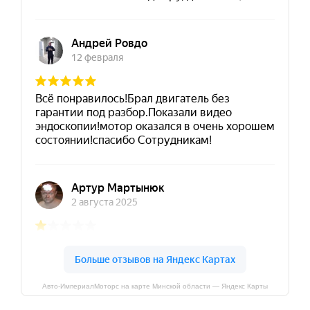
Авто-ИмпериалМоторс на карте Минской области — Яндекс Карты