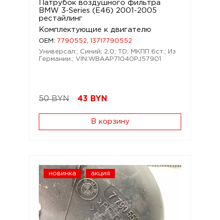
Патрубок воздушного фильтра
BMW 3-Series (E46) 2001-2005
рестайлинг
Комплектующие к двигателю
OEM:
7790552, 13717790552
Универсал.; Синий; 2,0; TD; МКПП 6ст.; Из
Германии.; VIN:WBAAP71040PJ57901
50 BYN
43
BYN
В корзину
новинка
акция