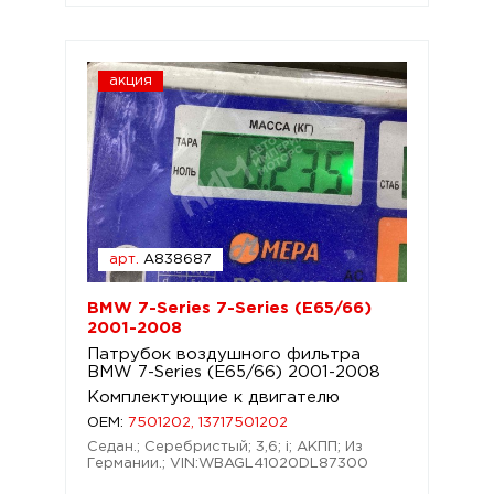
акция
арт.
A838687
BMW 7-Series 7-Series (E65/66)
2001-2008
Патрубок воздушного фильтра
BMW 7-Series (E65/66) 2001-2008
Комплектующие к двигателю
OEM:
7501202, 13717501202
Седан.; Серебристый; 3,6; i; АКПП; Из
Германии.; VIN:WBAGL41020DL87300