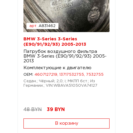
арт.
A831462
BMW 3-Series 3-Series
(E90/91/92/93) 2005-2013
Патрубок воздушного фильтра
BMW 3-Series (E90/91/92/93) 2005-
2013
Комплектующие к двигателю
OEM:
4607127219, 13717532755, 7532755
Седан.; Чёрный; 2,0; i; МКПП 6ст.; Из
Германии.; VIN:WBAVA51050VA74127
48 BYN
39
BYN
В корзину