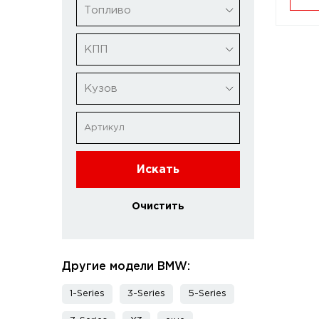
Топливо
КПП
Кузов
Искать
Очистить
Другие модели BMW:
1-Series
3-Series
5-Series