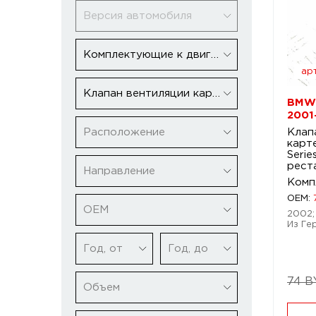
Версия автомобиля
Комплектующие к двигателю
арт
Клапан вентиляции картерных газов
BMW 
2001
Расположение
Клап
карт
Serie
рест
Направление
Комп
OEM:
ОЕМ
2002; 
Из Ге
Год, от
Год, до
74 B
Объем