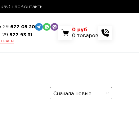
вка
О нас
Контакты
5 29
677 05 20
0
руб
5 29
577 93 31
0
товаров
онтакты
Сначала новые