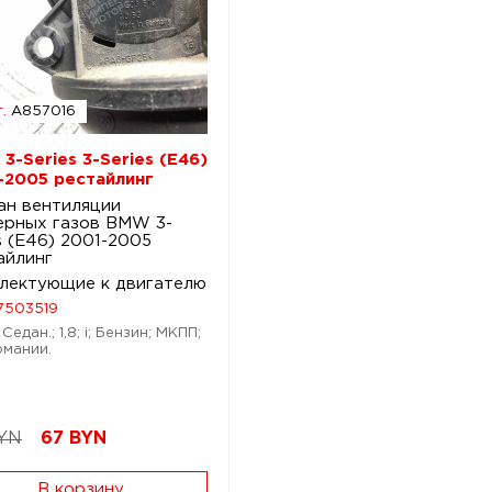
.
A857016
3-Series 3-Series (E46)
-2005 рестайлинг
ан вентиляции
ерных газов BMW 3-
s (E46) 2001-2005
айлинг
лектующие к двигателю
7503519
Седан.; 1,8; i; Бензин; МКПП;
рмании.
YN
67
BYN
В корзину