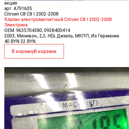
акция
арт.
A791605
Citroen C8 C8 I 2002-2008
Клапан электромагнитный Citroen C8 I 2002-2008
Электрика
OEM:
9635704380, 0928400414
2003; Минивэн.; 2,2; HDi; Дизель; МКПП; Из Германии.
40 BYN
32
BYN
В корзину
В корзине