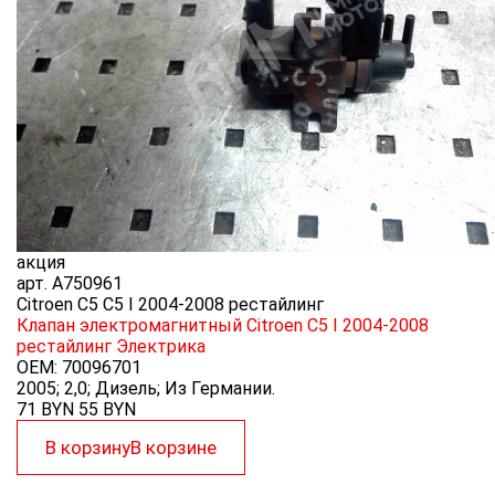
акция
арт.
A750961
Citroen C5 C5 I 2004-2008 рестайлинг
Клапан электромагнитный Citroen C5 I 2004-2008
рестайлинг
Электрика
OEM:
70096701
2005; 2,0; Дизель; Из Германии.
71 BYN
55
BYN
В корзину
В корзине