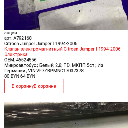
акция
арт.
A792168
Citroen Jumper Jumper I 1994-2006
Клапан электромагнитный Citroen Jumper I 1994-2006
Электрика
OEM:
46524556
Микроавтобус.; Белый; 2,8; TD; МКПП 5ст.; Из
Германии.; VIN:VF7ZBPMNC17037378
80 BYN
64
BYN
В корзину
В корзине