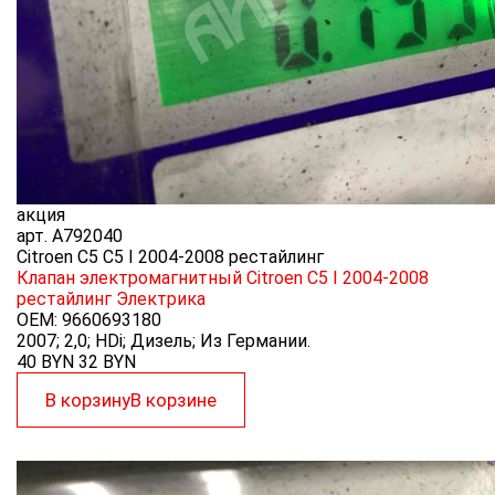
акция
арт.
A792040
Citroen C5 C5 I 2004-2008 рестайлинг
Клапан электромагнитный Citroen C5 I 2004-2008
рестайлинг
Электрика
OEM:
9660693180
2007; 2,0; HDi; Дизель; Из Германии.
40 BYN
32
BYN
В корзину
В корзине