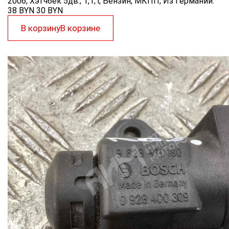
2006; Хэтчбек 5дв.; 1,1; i; Бензин; МКПП; Из Германии.
38 BYN
30
BYN
В корзину
В корзине