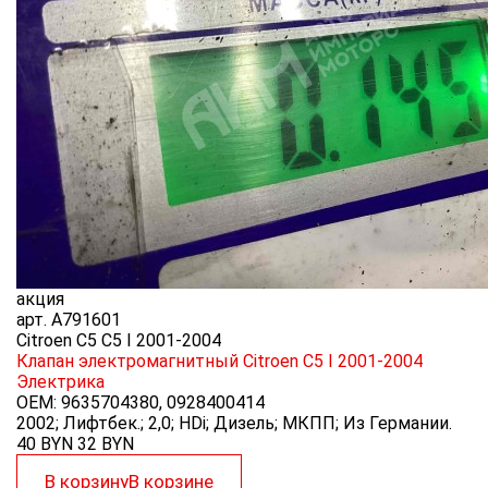
акция
арт.
A791601
Citroen C5 C5 I 2001-2004
Клапан электромагнитный Citroen C5 I 2001-2004
Электрика
OEM:
9635704380, 0928400414
2002; Лифтбек.; 2,0; HDi; Дизель; МКПП; Из Германии.
40 BYN
32
BYN
В корзину
В корзине