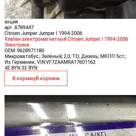
акция
арт.
A789447
Citroen Jumper Jumper I 1994-2006
Клапан электромагнитный Citroen Jumper I 1994-2006
Электрика
OEM:
9628971180
Микроавтобус.; Зелёный; 2,0; TD; Дизель; МКПП 5ст.;
Из Германии.; VIN:VF7ZAAMRA17601162
42 BYN
32
BYN
В корзину
В корзине