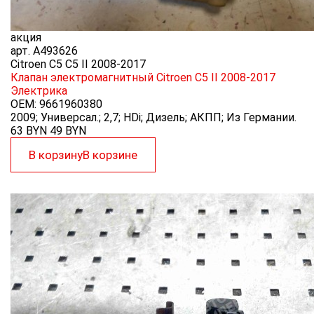
акция
арт.
A493626
Citroen C5 C5 II 2008-2017
Клапан электромагнитный Citroen C5 II 2008-2017
Электрика
OEM:
9661960380
2009; Универсал.; 2,7; HDi; Дизель; АКПП; Из Германии.
63 BYN
49
BYN
В корзину
В корзине