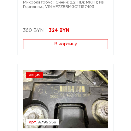
Микроавтобус.; Синий; 2,2; HDi; МКПП; Из
Германии.; VIN:VF7ZBRMGC17157493
360 BYN
324
BYN
В корзину
акция
арт.
A799559