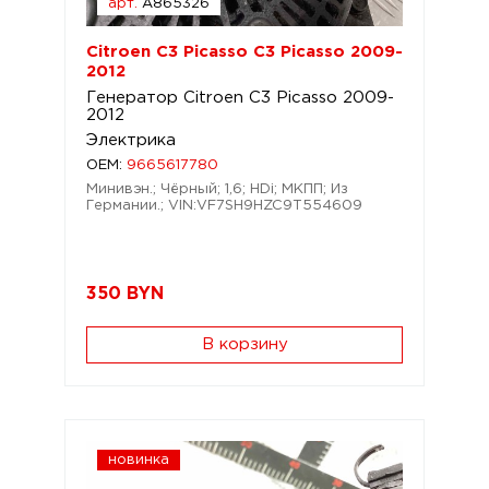
арт.
A865326
Citroen C3 Picasso C3 Picasso 2009-
2012
Генератор Citroen C3 Picasso 2009-
2012
Электрика
OEM:
9665617780
Минивэн.; Чёрный; 1,6; HDi; МКПП; Из
Германии.; VIN:VF7SH9HZC9T554609
350
BYN
В корзину
новинка