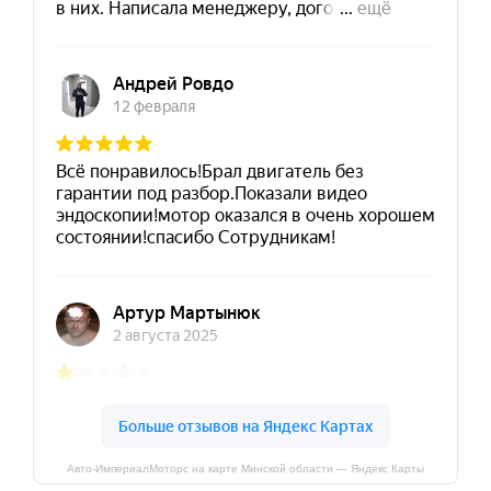
Авто-ИмпериалМоторс на карте Минской области — Яндекс Карты