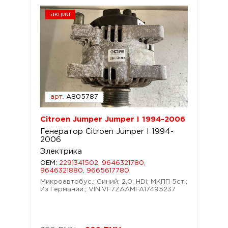
акция
арт.
A805787
Citroen Jumper Jumper I 1994-2006
Генератор Citroen Jumper I 1994-
2006
Электрика
OEM:
2291341502, 9646321780,
9646321880, 9665617780
Микроавтобус.; Синий; 2,0; HDi; МКПП 5ст.;
Из Германии.; VIN:VF7ZAAMFA17495237