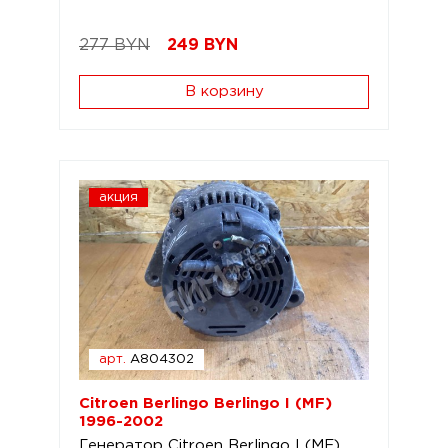
277 BYN
249
BYN
В корзину
акция
арт.
A804302
Citroen Berlingo Berlingo I (MF)
1996-2002
Генератор Citroen Berlingo I (MF)