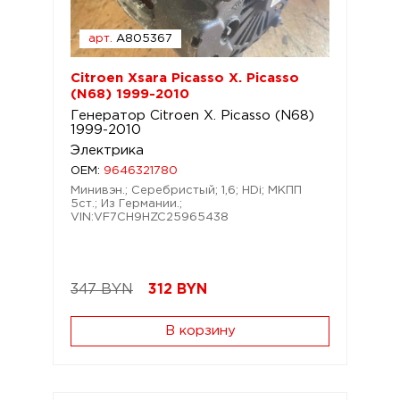
арт.
A805367
Citroen Xsara Picasso X. Picasso
(N68) 1999-2010
Генератор Citroen X. Picasso (N68)
1999-2010
Электрика
OEM:
9646321780
Минивэн.; Серебристый; 1,6; HDi; МКПП
5ст.; Из Германии.;
VIN:VF7CH9HZC25965438
347 BYN
312
BYN
В корзину