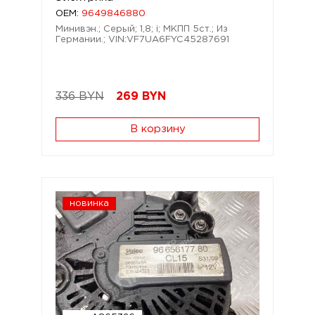
OEM:
9649846880
Минивэн.; Серый; 1,8; i; МКПП 5ст.; Из
Германии.; VIN:VF7UA6FYC45287691
336 BYN
269
BYN
В корзину
новинка