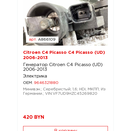
арт.
A866109
Citroen C4 Picasso C4 Picasso (UD)
2006-2013
Генератор Citroen C4 Picasso (UD)
2006-2013
Электрика
OEM:
9646321880
Минивэн.; Серебристый; 1,6; HDi; МКПП; Из
Германии.; VIN:VF7UD9HZC45269820
420
BYN
В корзину