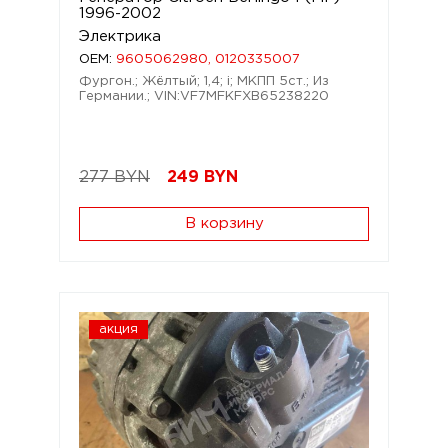
1996-2002
Электрика
OEM:
9605062980, 0120335007
Фургон.; Жёлтый; 1,4; i; МКПП 5ст.; Из
Германии.; VIN:VF7MFKFXB65238220
277 BYN
249
BYN
В корзину
акция