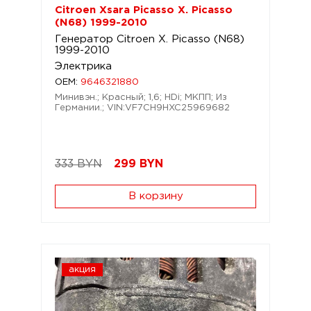
Citroen Xsara Picasso X. Picasso
(N68) 1999-2010
Генератор Citroen X. Picasso (N68)
1999-2010
Электрика
OEM:
9646321880
Минивэн.; Красный; 1,6; HDi; МКПП; Из
Германии.; VIN:VF7CH9HXC25969682
333 BYN
299
BYN
В корзину
акция