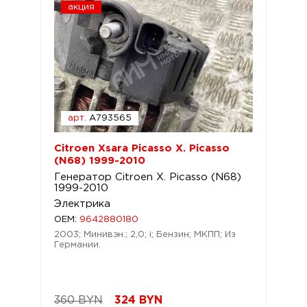
акция
арт.
A793565
Citroen Xsara Picasso X. Picasso
(N68) 1999-2010
Генератор Citroen X. Picasso (N68)
1999-2010
Электрика
OEM:
9642880180
2003; Минивэн.; 2,0; i; Бензин; МКПП; Из
Германии.
360 BYN
324
BYN