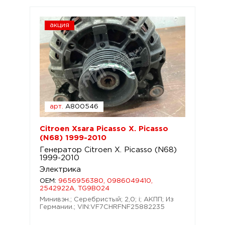
акция
арт.
A800546
Citroen Xsara Picasso X. Picasso
(N68) 1999-2010
Генератор Citroen X. Picasso (N68)
1999-2010
Электрика
OEM:
9656956380, 0986049410,
2542922A, TG9B024
Минивэн.; Серебристый; 2,0; i; АКПП; Из
Германии.; VIN:VF7CHRFNF25882235