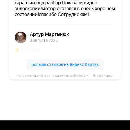
Авто-ИмпериалМоторс на карте Минской области — Яндекс Карты