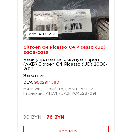
арт.
A831592
Citroen C4 Picasso C4 Picasso (UD)
2006-2013
Блок управления аккумулятором
(АКБ) Citroen C4 Picasso (UD) 2006-
2013
Электрика
OEM:
9662914580
Минивэн.; Серый; 1,8; i; МКПП 5ст.; Из
Германии.; VIN:VF7UA6FYC45287691
90 BYN
76
BYN
В корзину