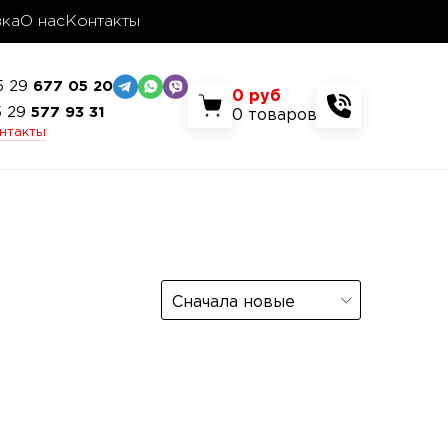
вка
О нас
Контакты
5 29
677 05 20
0
руб
5 29
577 93 31
0
товаров
онтакты
Сначала новые