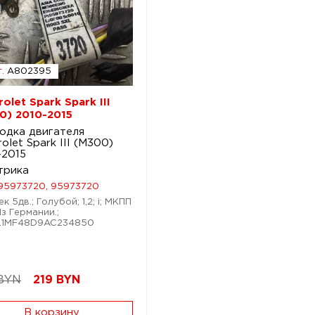
.
A802395
olet Spark Spark III
0) 2010-2015
одка двигателя
olet Spark III (M300)
-2015
трика
95973720, 95973720
к 5дв.; Голубой; 1,2; i; МКПП
Из Германии.;
KL1MF48D9AC234850
BYN
219
BYN
В корзину