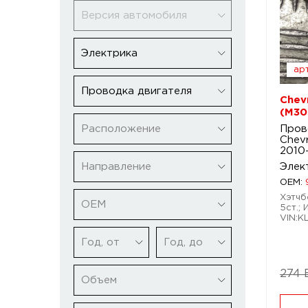
Версия автомобиля
Электрика
арт
Проводка двигателя
Chevr
(M30
Расположение
Пров
Chevr
2010
Направление
Элек
OEM:
Хэтчбе
ОЕМ
5ст.; 
VIN:
Год, от
Год, до
274 
Объем