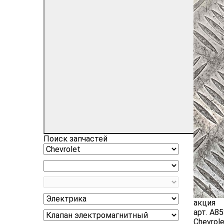
Поиск запчастей
акция
арт.
A85
Chevrole