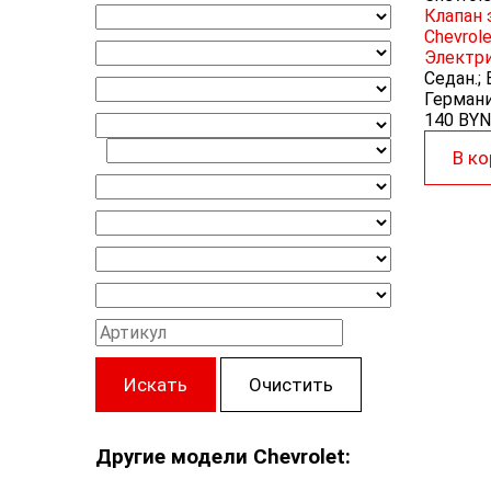
Клапан
Chevrole
Электр
Седан.; 
Германи
140 BYN
В ко
Искать
Очистить
Другие модели Chevrolet: