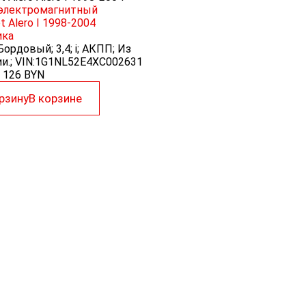
 электромагнитный
t Alero I 1998-2004
ика
Бордовый; 3,4; i; АКПП; Из
и.; VIN:1G1NL52E4XC002631
126
BYN
рзину
В корзине