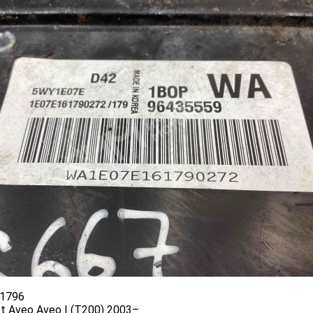
1796
et Aveo Aveo I (T200) 2003–