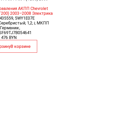
равления АКПП Chevrolet
(T200) 2003–2008
Электрика
435559, 5WY1E07E
 Серебристый; 1,2; i; МКПП
 Германии.;
1SF69TJ7B054641
476
BYN
рзину
В корзине