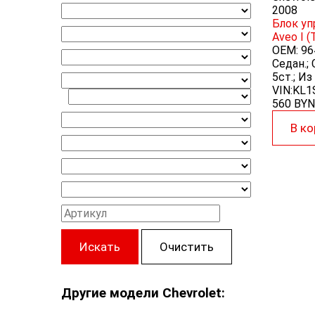
2008
Блок уп
Aveo I 
OEM:
96
Седан.;
5ст.; Из
VIN:KL
560 BYN
В ко
Искать
Очистить
Другие модели Chevrolet: