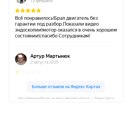
Авто-ИмпериалМоторс на карте Минской области — Яндекс Карты