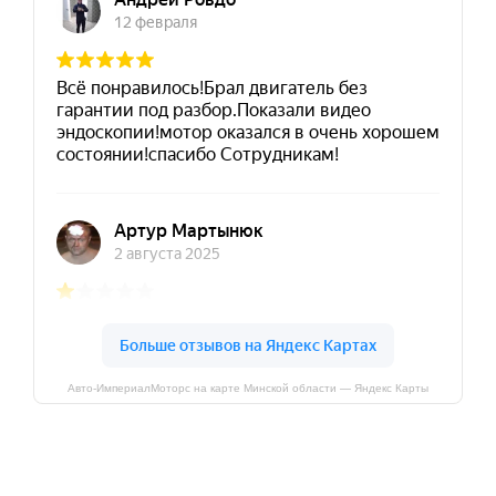
Авто-ИмпериалМоторс на карте Минской области — Яндекс Карты