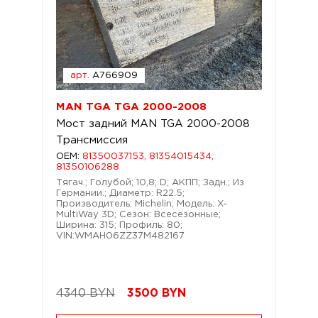
арт.
A766909
MAN TGA TGA 2000-2008
Мост задний MAN TGA 2000-2008
Трансмиссия
OEM:
81350037153, 81354015434,
81350106288
Тягач.; Голубой; 10,8; D; АКПП; Задн.; Из
Германии.; Диаметр: R22.5;
Производитель: Michelin; Модель: X-
MultiWay 3D; Сезон: Всесезонные;
Ширина: 315; Профиль: 80;
VIN:WMAH06ZZ37M482167
4340 BYN
3500
BYN