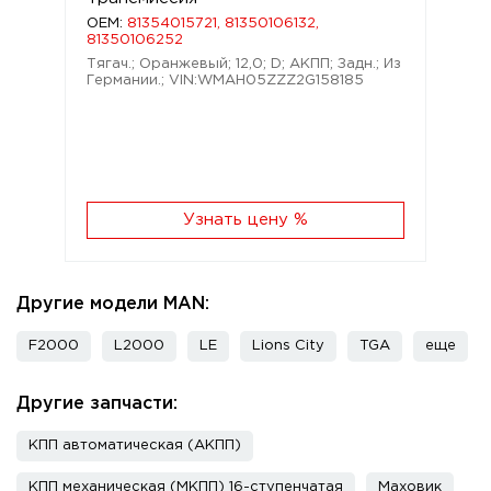
OEM:
81354015721, 81350106132,
81350106252
Тягач.; Оранжевый; 12,0; D; АКПП; Задн.; Из
Германии.; VIN:WMAH05ZZZ2G158185
Узнать цену %
Другие модели MAN:
F2000
L2000
LE
Lions City
TGA
еще
Другие запчасти:
КПП автоматическая (АКПП)
КПП механическая (МКПП) 16-ступенчатая
Маховик