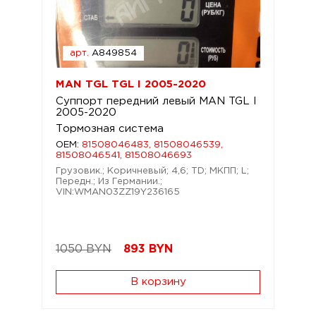
арт.
A849854
MAN TGL TGL I 2005-2020
Суппорт передний левый MAN TGL I
2005-2020
Тормозная система
OEM:
81508046483, 81508046539,
81508046541, 81508046693
Грузовик.; Коричневый; 4,6; TD; МКПП; L;
Передн.; Из Германии.;
VIN:WMAN03ZZ19Y236165
1050 BYN
893
BYN
В корзину