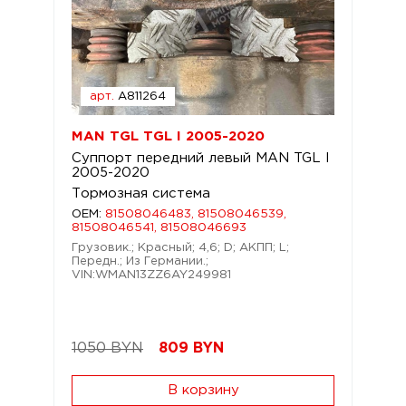
арт.
A811264
MAN TGL TGL I 2005-2020
Суппорт передний левый MAN TGL I
2005-2020
Тормозная система
OEM:
81508046483, 81508046539,
81508046541, 81508046693
Грузовик.; Красный; 4,6; D; АКПП; L;
Передн.; Из Германии.;
VIN:WMAN13ZZ6AY249981
1050 BYN
809
BYN
В корзину