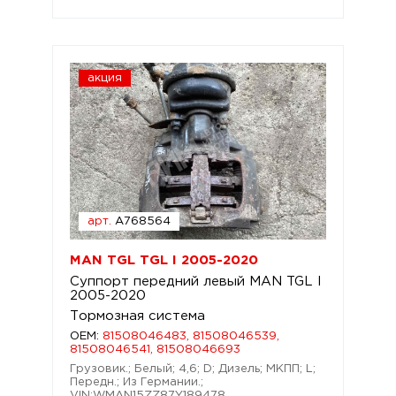
акция
арт.
A768564
MAN TGL TGL I 2005-2020
Суппорт передний левый MAN TGL I
2005-2020
Тормозная система
OEM:
81508046483, 81508046539,
81508046541, 81508046693
Грузовик.; Белый; 4,6; D; Дизель; МКПП; L;
Передн.; Из Германии.;
VIN:WMAN15ZZ87Y189478