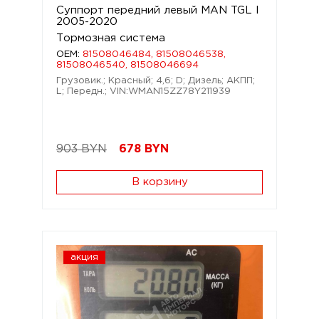
Суппорт передний левый MAN TGL I
2005-2020
Тормозная система
OEM:
81508046484, 81508046538,
81508046540, 81508046694
Грузовик.; Красный; 4,6; D; Дизель; АКПП;
L; Передн.; VIN:WMAN15ZZ78Y211939
903 BYN
678
BYN
В корзину
акция