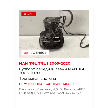
акция
арт.
A754898
MAN TGL TGL I 2005-2020
Суппорт передний левый MAN TGL I
2005-2020
Тормозная система
OEM:
81508046541, 81508046693
Грузовик.; Красный; 4,6; D; Дизель; АКПП;
L; Передн.; VIN:WMAN05ZZ8AY247373