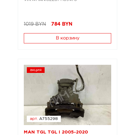
1019 BYN
784
BYN
В корзину
акция
арт.
A755298
MAN TGL TGL I 2005-2020