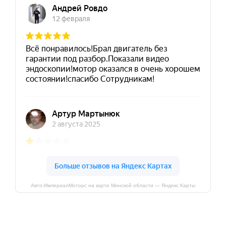
Авто-ИмпериалМоторс на карте Минской области — Яндекс Карты