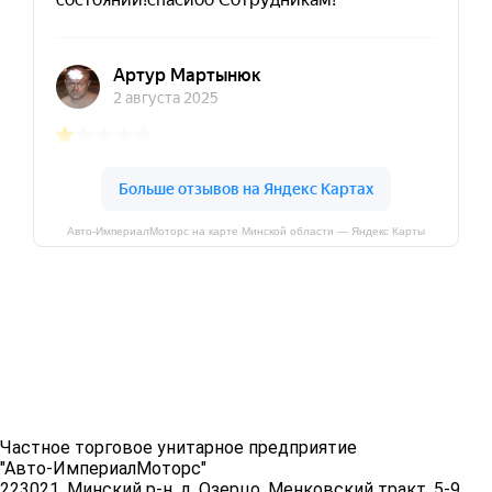
Авто-ИмпериалМоторс на карте Минской области — Яндекс Карты
Частное торговое унитарное предприятие
"Авто-ИмпериалМоторс"
223021, Минский р-н, д. Озерцо, Менковский тракт, 5-9