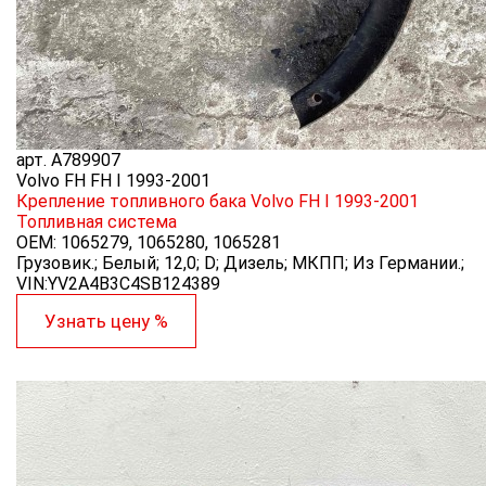
арт.
A789907
Volvo FH FH I 1993-2001
Крепление топливного бака Volvo FH I 1993-2001
Топливная система
OEM:
1065279, 1065280, 1065281
Грузовик.; Белый; 12,0; D; Дизель; МКПП; Из Германии.;
VIN:YV2A4B3C4SB124389
Узнать цену %