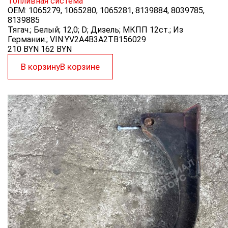
Топливная система
OEM:
1065279, 1065280, 1065281, 8139884, 8039785,
8139885
Тягач.; Белый; 12,0; D; Дизель; МКПП 12ст.; Из
Германии.; VIN:YV2A4B3A2TB156029
210 BYN
162
BYN
В корзину
В корзине