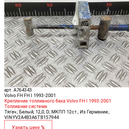
арт.
A764343
Volvo FH FH I 1993-2001
Крепление топливного бака Volvo FH I 1993-2001
Топливная система
Тягач.; Белый; 12,0; D; МКПП 12ст.; Из Германии.;
VIN:YV2A4B3A6TB157944
Узнать цену %