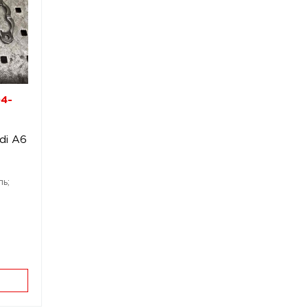
04-
di A6
ль;