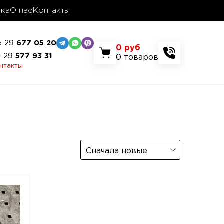
вка
О нас
Контакты
5 29
677 05 20
0
руб
5 29
577 93 31
0
товаров
онтакты
Сначала новые