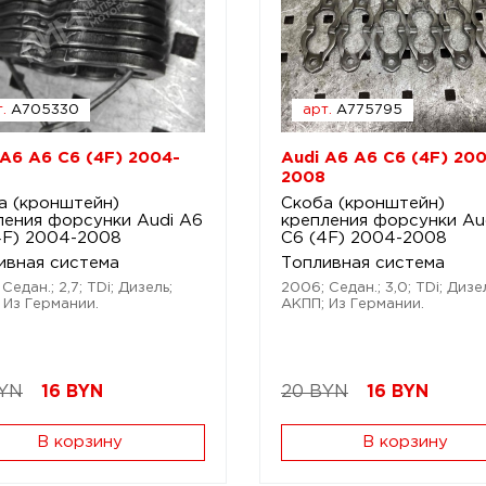
.
A705330
арт.
A775795
 A6 A6 C6 (4F) 2004-
Audi A6 A6 C6 (4F) 20
2008
а (кронштейн)
Скоба (кронштейн)
ления форсунки Audi A6
крепления форсунки Au
4F) 2004-2008
C6 (4F) 2004-2008
ивная система
Топливная система
Седан.; 2,7; TDi; Дизель;
2006; Седан.; 3,0; TDi; Дизе
 Из Германии.
АКПП; Из Германии.
BYN
16
BYN
20 BYN
16
BYN
В корзину
В корзину