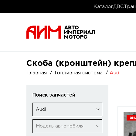
Каталог
ДВС
Тран
Скоба (кронштейн) креп
Главная
Топливная система
Audi
Поиск запчастей
Audi
ак
Модель автомобиля