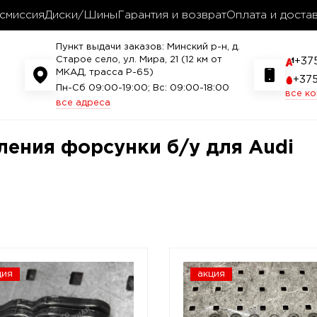
смиссия
Диски/Шины
Гарантия и возврат
Оплата и доста
Пункт выдачи заказов: Минский р-н, д.
Старое село, ул. Мира, 21 (12 км от
+37
МКАД, трасса P-65)
+37
Пн-Сб 09:00-19:00; Вс: 09:00-18:00
все к
все адреса
ления форсунки б/у для Audi
ция
акция