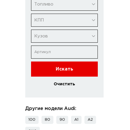
Топливо
КПП
Кузов
Искать
Очистить
Другие модели Audi:
100
80
90
A1
A2