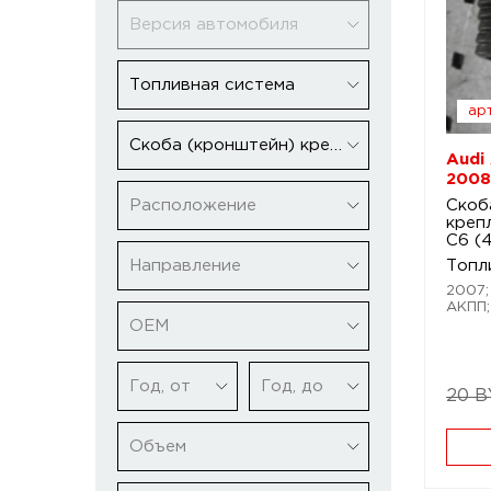
Версия автомобиля
Топливная система
арт
Скоба (кронштейн) крепления форсунки
Audi
2008
Расположение
Скоб
креп
C6 (
Направление
Топл
2007; 
АКПП;
ОЕМ
Год, от
Год, до
20 
Объем