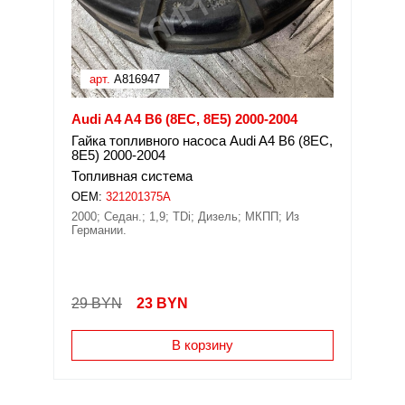
арт.
A816947
Audi A4 A4 B6 (8EC, 8E5) 2000-2004
Гайка топливного насоса Audi A4 B6 (8EC,
8E5) 2000-2004
Топливная система
OEM:
321201375A
2000; Седан.; 1,9; TDi; Дизель; МКПП; Из
Германии.
29 BYN
23
BYN
В корзину