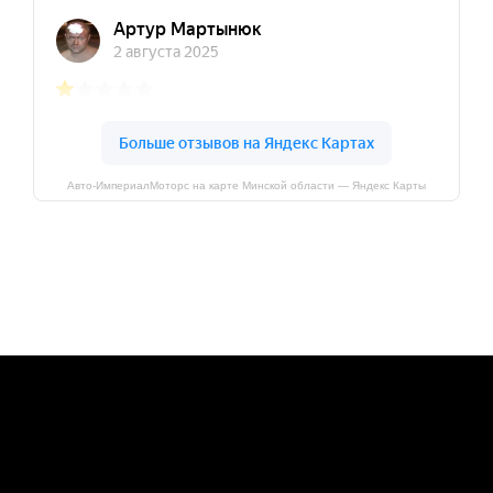
Авто-ИмпериалМоторс на карте Минской области — Яндекс Карты