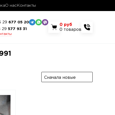
вка
О нас
Контакты
5 29
677 05 20
0
руб
5 29
577 93 31
0
товаров
онтакты
991
Сначала новые