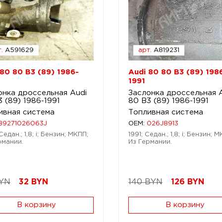
.
A591629
арт.
A819231
 80 80 B3 (89) 1986-
Audi 80 80 B3 (89) 198
1991
онка дроссельная Audi
Заслонка дроссельная 
 (89) 1986-1991
80 B3 (89) 1986-1991
ивная система
Топливная система
B9271026063J
OEM:
026J8913
Седан.; 1,8; i; Бензин; МКПП;
1991; Седан.; 1,8; i; Бензин; 
рмании.
Из Германии.
BYN
32
BYN
140 BYN
126
BYN
В корзину
В корзину