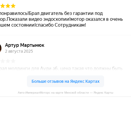
Авто-ИмпериалМоторс на карте Минской области — Яндекс Карты