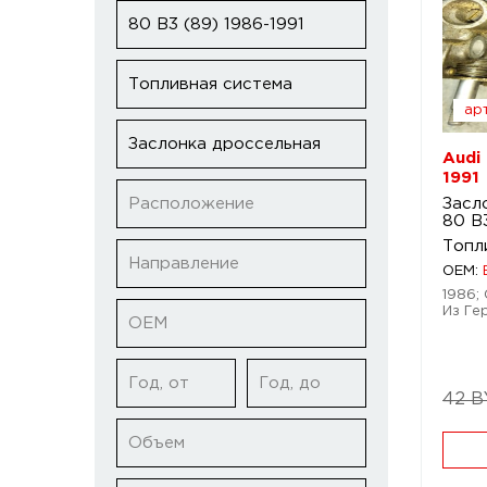
80 B3 (89) 1986-1991
Топливная система
арт
Заслонка дроссельная
Audi
1991
Расположение
Засл
80 B3
Топл
Направление
OEM:
1986; 
Из Ге
ОЕМ
Год, от
Год, до
42 
Объем