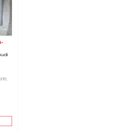
6-
Audi
МКПП;