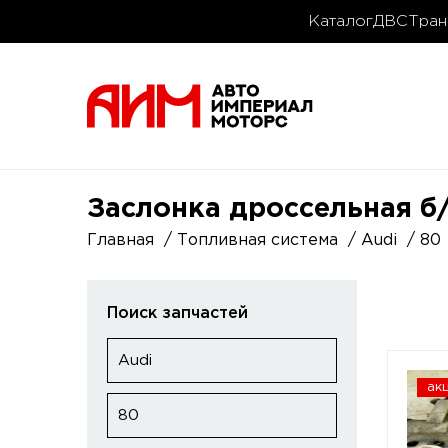
Каталог
ДВС
Тран
Заслонка дроссельная б/у
Главная
Топливная система
Audi
80
Поиск запчастей
Audi
ак
80