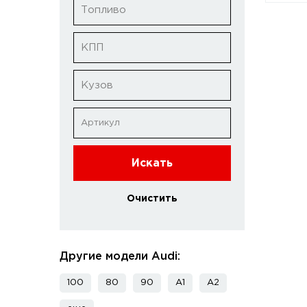
Топливо
КПП
Кузов
Искать
Очистить
Другие модели Audi:
100
80
90
A1
A2