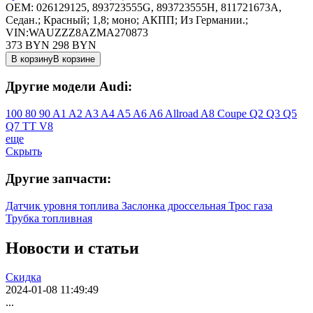
OEM:
026129125, 893723555G, 893723555H, 811721673A,
Седан.; Красный; 1,8; моно; АКПП; Из Германии.;
VIN:WAUZZZ8AZMA270873
373 BYN
298
BYN
В корзину
В корзине
Другие модели Audi:
100
80
90
A1
A2
A3
A4
A5
A6
A6 Allroad
A8
Coupe
Q2
Q3
Q5
Q7
TT
V8
еще
Скрыть
Другие запчасти:
Датчик уровня топлива
Заслонка дроссельная
Трос газа
Трубка топливная
Новости
и статьи
Скидка
2024-01-08 11:49:49
...