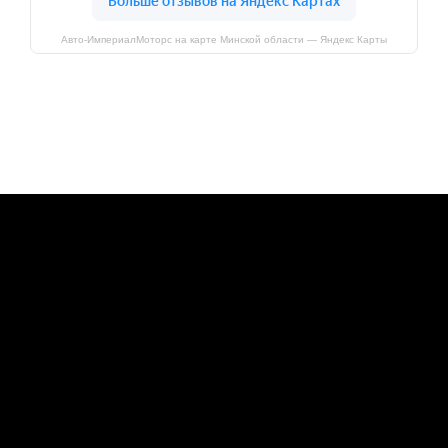
Авто-ИмпериалМоторс на карте Минской области — Яндекс Карты