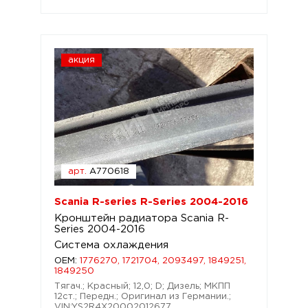
акция
арт.
A770618
Scania R-series R-Series 2004-2016
Кронштейн радиатора Scania R-
Series 2004-2016
Система охлаждения
OEM:
1776270, 1721704, 2093497, 1849251,
1849250
Тягач.; Красный; 12,0; D; Дизель; МКПП
12ст.; Передн.; Оригинал из Германии.;
VIN:YS2R4X20002012677