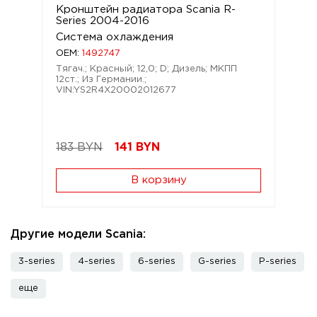
Кронштейн радиатора Scania R-
Series 2004-2016
Система охлаждения
OEM:
1492747
Тягач.; Красный; 12,0; D; Дизель; МКПП
12ст.; Из Германии.;
VIN:YS2R4X20002012677
183 BYN
141
BYN
В корзину
Другие модели Scania:
3-series
4-series
6-series
G-series
P-series
еще