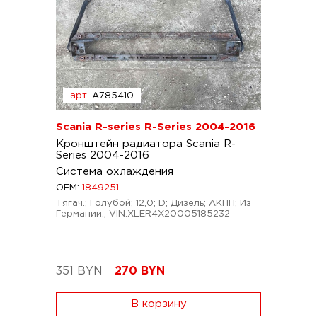
арт.
A785410
Scania R-series R-Series 2004-2016
Кронштейн радиатора Scania R-
Series 2004-2016
Система охлаждения
OEM:
1849251
Тягач.; Голубой; 12,0; D; Дизель; АКПП; Из
Германии.; VIN:XLER4X20005185232
351 BYN
270
BYN
В корзину