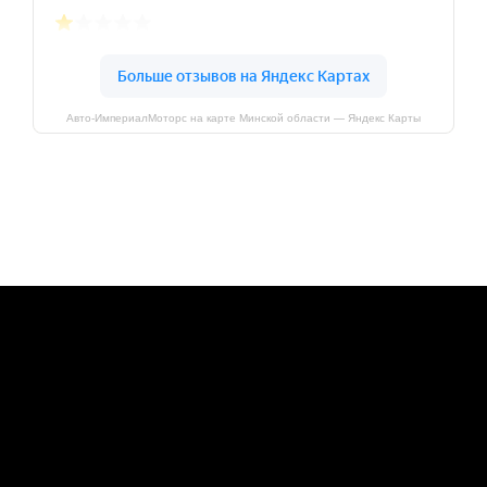
Авто-ИмпериалМоторс на карте Минской области — Яндекс Карты