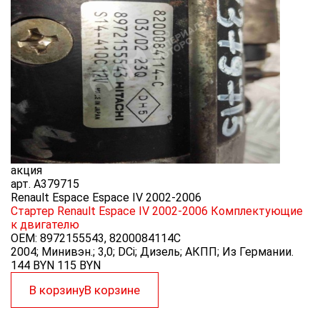
акция
арт.
A379715
Renault Espace Espace IV 2002-2006
Стартер Renault Espace IV 2002-2006
Комплектующие
к двигателю
OEM:
8972155543, 8200084114C
2004; Минивэн.; 3,0; DCi; Дизель; АКПП; Из Германии.
144 BYN
115
BYN
В корзину
В корзине