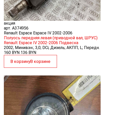
акция
арт.
A374956
Renault Espace Espace IV 2002-2006
Полуось передняя левая (приводной вал, ШРУС)
Renault Espace IV 2002-2006
Подвеска
2002; Минивэн.; 3,0; DCi; Дизель; АКПП; L; Передн.
160 BYN
136
BYN
В корзину
В корзине