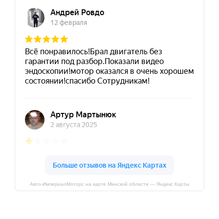
Авто-ИмпериалМоторс на карте Минской области — Яндекс Карты