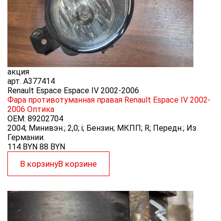
акция
арт.
A377414
Renault Espace Espace IV 2002-2006
Фара противотуманная правая Renault Espace IV 2002-
2006
Оптика
OEM:
89202704
2004; Минивэн.; 2,0; i; Бензин; МКПП; R; Передн.; Из
Германии.
114 BYN
88
BYN
В корзину
В корзине