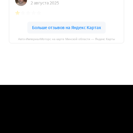
Авто-ИмпериалМоторс на карте Минской области — Яндекс Карты