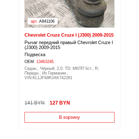
арт.
A841106
Chevrolet Cruze Cruze I (J300) 2009-2015
Рычаг передний правый Chevrolet Cruze I
(J300) 2009-2015
Подвеска
OEM:
13463245
Седан.; Чёрный; 2,0; TD; МКПП 5ст.; R;
Передн.; Из Германии.;
VIN:KL1JF69RJAK742281
141 BYN
127
BYN
В корзину