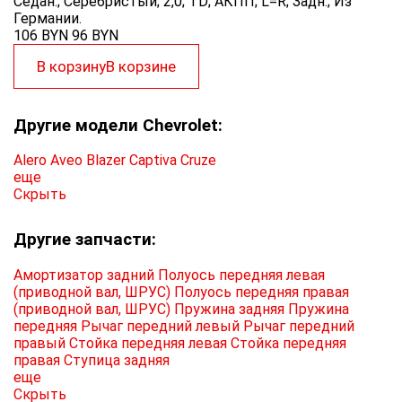
Седан.; Серебристый; 2,0; TD; АКПП; L=R; Задн.; Из
Германии.
106 BYN
96
BYN
В корзину
В корзине
Другие модели Chevrolet:
Alero
Aveo
Blazer
Captiva
Cruze
еще
Скрыть
Другие запчасти:
Амортизатор задний
Полуось передняя левая
(приводной вал, ШРУС)
Полуось передняя правая
(приводной вал, ШРУС)
Пружина задняя
Пружина
передняя
Рычаг передний левый
Рычаг передний
правый
Стойка передняя левая
Стойка передняя
правая
Ступица задняя
еще
Скрыть