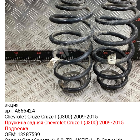
акция
арт.
A856424
Chevrolet Cruze Cruze I (J300) 2009-2015
Пружина задняя Chevrolet Cruze I (J300) 2009-2015
Подвеска
OEM:
13287599