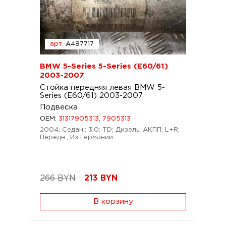
арт.
A487717
BMW 5-Series 5-Series (E60/61)
2003-2007
Стойка передняя левая BMW 5-
Series (E60/61) 2003-2007
Подвеска
OEM:
31317905313, 7905313
2004; Седан.; 3,0; TD; Дизель; АКПП; L+R;
Передн.; Из Германии.
266 BYN
213
BYN
В корзину