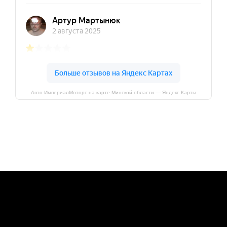
Авто-ИмпериалМоторс на карте Минской области — Яндекс Карты