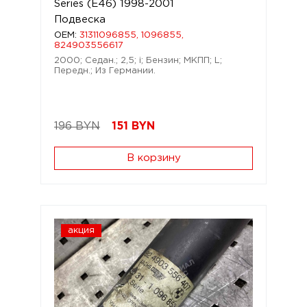
Series (E46) 1998-2001
Подвеска
OEM:
31311096855, 1096855,
824903556617
2000; Седан.; 2,5; i; Бензин; МКПП; L;
Передн.; Из Германии.
196 BYN
151
BYN
В корзину
акция