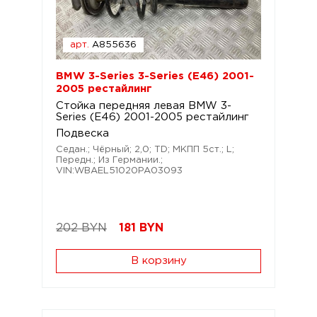
арт.
A855636
BMW 3-Series 3-Series (E46) 2001-
2005 рестайлинг
Стойка передняя левая BMW 3-
Series (E46) 2001-2005 рестайлинг
Подвеска
Седан.; Чёрный; 2,0; TD; МКПП 5ст.; L;
Передн.; Из Германии.;
VIN:WBAEL51020PA03093
202 BYN
181
BYN
В корзину