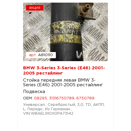
акция
арт.
A810110
BMW 3-Series 3-Series (E46) 2001-
2005 рестайлинг
Стойка передняя левая BMW 3-
Series (E46) 2001-2005 рестайлинг
Подвеска
OEM:
G8295, 31316750789, 6750789
Универсал.; Серебристый; 3,0; TD; АКПП;
L; Передн.; Из Германии.;
VIN:WBAEL910X0PA73142