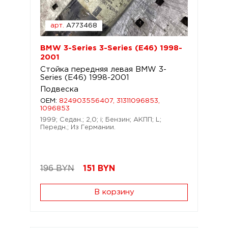
арт.
A773468
BMW 3-Series 3-Series (E46) 1998-
2001
Стойка передняя левая BMW 3-
Series (E46) 1998-2001
Подвеска
OEM:
824903556407, 31311096853,
1096853
1999; Седан.; 2,0; i; Бензин; АКПП; L;
Передн.; Из Германии.
196 BYN
151
BYN
В корзину