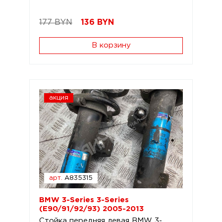
177 BYN
136
BYN
В корзину
акция
арт.
A835315
BMW 3-Series 3-Series
(E90/91/92/93) 2005-2013
Стойка передняя левая BMW 3-