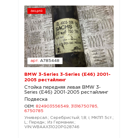
акция
арт.
A785448
BMW 3-Series 3-Series (E46) 2001-
2005 рестайлинг
Стойка передняя левая BMW 3-
Series (E46) 2001-2005 рестайлинг
Подвеска
OEM:
824903556549, 31316750785,
6750785
Универсал.; Серебристый; 1,8; i; МКПП 5ст.;
L; Передн.; Из Германии.;
VIN:WBAAX31020PG28746