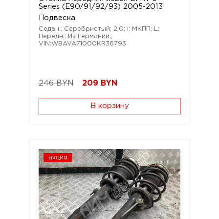
Series (E90/91/92/93) 2005-2013
Подвеска
Седан.; Серебристый; 2,0; i; МКПП; L;
Передн.; Из Германии.;
VIN:WBAVA71000KR36793
246 BYN
209
BYN
В корзину
акция