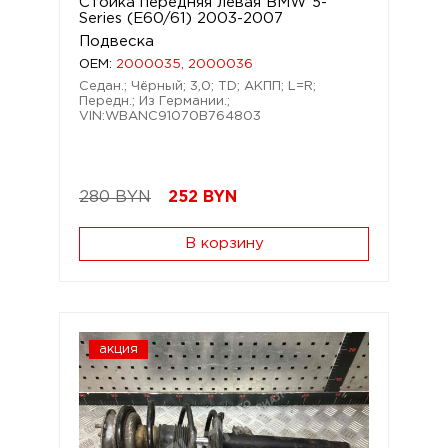
Стойка передняя левая BMW 5-
Series (E60/61) 2003-2007
Подвеска
OEM:
2000035, 2000036
Седан.; Чёрный; 3,0; TD; АКПП; L=R;
Передн.; Из Германии.;
VIN:WBANC91070B764803
280 BYN
252
BYN
В корзину
акция