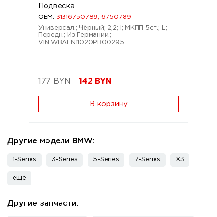
Подвеска
OEM:
31316750789, 6750789
Универсал.; Чёрный; 2,2; i; МКПП 5ст.; L;
Передн.; Из Германии.;
VIN:WBAEN11020PB00295
177 BYN
142
BYN
В корзину
Другие модели BMW:
1-Series
3-Series
5-Series
7-Series
X3
еще
Другие запчасти: