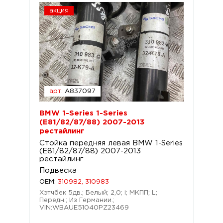
акция
арт.
A837097
BMW 1-Series 1-Series
(E81/82/87/88) 2007-2013
рестайлинг
Стойка передняя левая BMW 1-Series
(E81/82/87/88) 2007-2013
рестайлинг
Подвеска
OEM:
310982, 310983
Хэтчбек 5дв.; Белый; 2,0; i; МКПП; L;
Передн.; Из Германии.;
VIN:WBAUE51040PZ23469