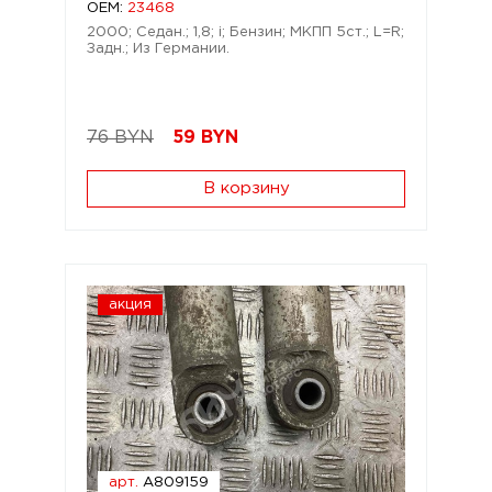
OEM:
23468
2000; Седан.; 1,8; i; Бензин; МКПП 5ст.; L=R;
Задн.; Из Германии.
76 BYN
59
BYN
В корзину
акция
арт.
A809159