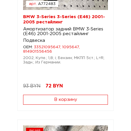
арт.
A772483
BMW 3-Series 3-Series (E46) 2001-
2005 рестайлинг
Амортизатор задний BMW 3-Series
(E46) 2001-2005 рестайлинг
Подвеска
OEM:
33521095647, 1095647,
814901556456
2002; Купе.; 1,8; i; Бензин; МКПП 5ст.; L=R;
Задн.; Из Германии.
93 BYN
72
BYN
В корзину
акция