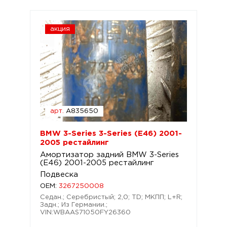
акция
арт.
A835650
BMW 3-Series 3-Series (E46) 2001-
2005 рестайлинг
Амортизатор задний BMW 3-Series
(E46) 2001-2005 рестайлинг
Подвеска
OEM:
3267250008
Седан.; Серебристый; 2,0; TD; МКПП; L+R;
Задн.; Из Германии.;
VIN:WBAAS71050FY26360