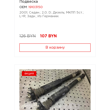
Подвеска
OEM:
19103150
2001; Седан.; 2,0; D; Дизель; МКПП 5ст.;
L=R; Задн.; Из Германии.
126 BYN
107
BYN
В корзину
акция