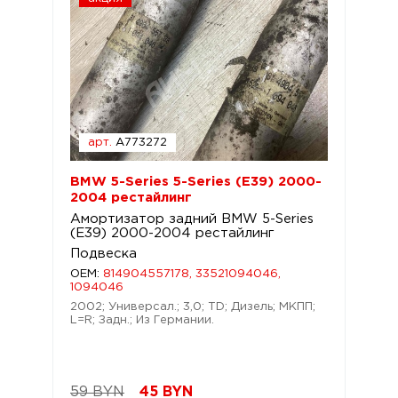
арт.
A773272
BMW 5-Series 5-Series (E39) 2000-
2004 рестайлинг
Амортизатор задний BMW 5-Series
(E39) 2000-2004 рестайлинг
Подвеска
OEM:
814904557178, 33521094046,
1094046
2002; Универсал.; 3,0; TD; Дизель; МКПП;
L=R; Задн.; Из Германии.
59 BYN
45
BYN