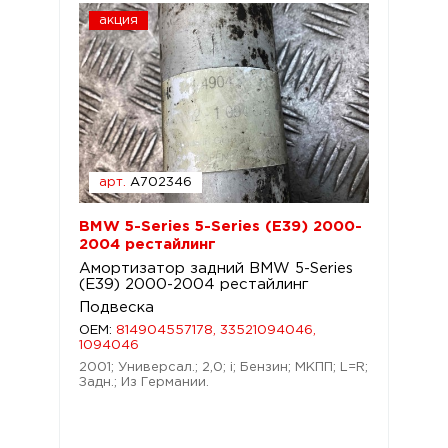
акция
арт.
A702346
BMW 5-Series 5-Series (E39) 2000-
2004 рестайлинг
Амортизатор задний BMW 5-Series
(E39) 2000-2004 рестайлинг
Подвеска
OEM:
814904557178, 33521094046,
1094046
2001; Универсал.; 2,0; i; Бензин; МКПП; L=R;
Задн.; Из Германии.