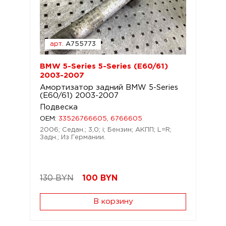
арт.
A755773
BMW 5-Series 5-Series (E60/61)
2003-2007
Амортизатор задний BMW 5-Series
(E60/61) 2003-2007
Подвеска
OEM:
33526766605, 6766605
2006; Седан.; 3,0; i; Бензин; АКПП; L=R;
Задн.; Из Германии.
130 BYN
100
BYN
В корзину