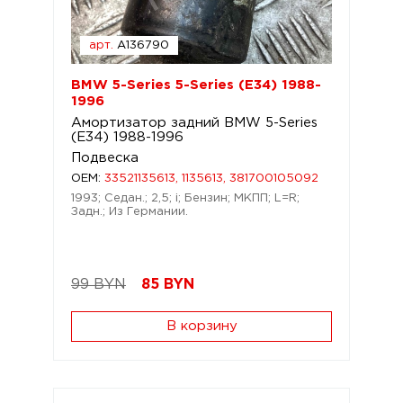
арт.
A136790
BMW 5-Series 5-Series (E34) 1988-
1996
Амортизатор задний BMW 5-Series
(E34) 1988-1996
Подвеска
OEM:
33521135613, 1135613, 381700105092
1993; Седан.; 2,5; i; Бензин; МКПП; L=R;
Задн.; Из Германии.
99 BYN
85
BYN
В корзину