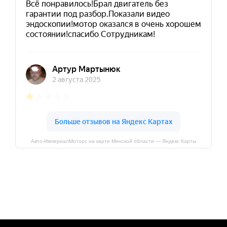
Авто-ИмпериалМоторс на карте Минской области — Яндекс Карты