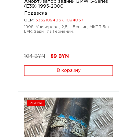
Амортизатор задний BMW 5-Series
(E39) 1995-2000
Подвеска
OEM:
33521094057, 1094057
1998; Универсал.; 2,5; i; Бензин; МКПП 5ст.;
L=R; Задн.; Из Германии.
104 BYN
89
BYN
В корзину
акция