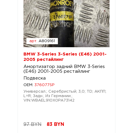
арт.
A809161
BMW 3-Series 3-Series (E46) 2001-
2005 рестайлинг
Амортизатор задний BMW 3-Series
(E46) 2001-2005 рестайлинг
Подвеска
OEM:
376077SP
Универсал.; Серебристый; 3,0; TD; АКПП;
L=R; Задн.; Из Германии.;
VIN:WBAEL910X0PA73142
97 BYN
83
BYN