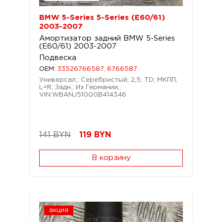
BMW 5-Series 5-Series (E60/61)
2003-2007
Амортизатор задний BMW 5-Series
(E60/61) 2003-2007
Подвеска
OEM:
33526766587, 6766587
Универсал.; Серебристый; 2,5; TD; МКПП;
L=R; Задн.; Из Германии.;
VIN:WBANJ51000B414346
141 BYN
119
BYN
В корзину
акция