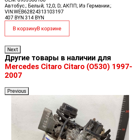
Автобус.; Белый; 12,0; D; АКПП; Из Германии.;
А
VIN:WEB62824313103197
V
407 BYN
314
BYN
4
В корзину
В корзине
Next
Другие товары в наличии для
Mercedes Citaro Citaro (O530) 1997-
2007
Previous
а
ар
M
-
К
2
O
А
V