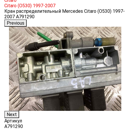
Citaro
Citaro (O530) 1997-2007
Кран распределительный Mercedes Citaro (O530) 1997-
2007 A791290
Previous
Next
Артикул
A791290