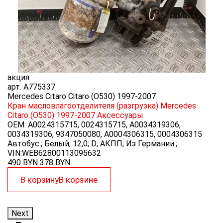
9
акция
арт.
A775337
Mercedes Citaro Citaro (O530) 1997-2007
Кран масловлагоотделителя (разгрузка) Mercedes
Citaro (O530) 1997-2007
Аксессуары
OEM:
A0024315715, 0024315715, A0034319306,
0034319306, 9347050080, A0004306315, 0004306315
Автобус.; Белый; 12,0; D; АКПП; Из Германии.;
VIN:WEB62800113095632
490 BYN
378
BYN
В корзину
В корзине
Next