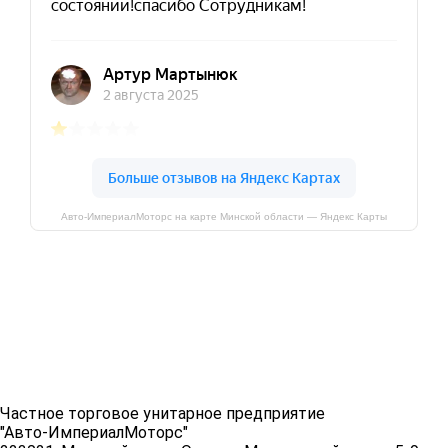
Авто-ИмпериалМоторс на карте Минской области — Яндекс Карты
Частное торговое унитарное предприятие
"Авто-ИмпериалМоторс"