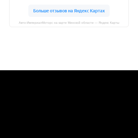
Авто-ИмпериалМоторс на карте Минской области — Яндекс Карты