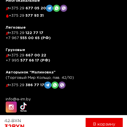
Многоканальные
+375 29
677 05 20
+375 29
577 93 31
Легковые
+375 29
122 77 17
+7 967
555 00 65 (РФ)
Грузовые
+375 29
667 00 22
+7 995
577 66 17 (РФ)
Авторынок “Малиновка”
(Торговый Мир Кольцо, пав. 42/10)
+375 29
386 77 17
info@a-im.by
42
BYN
В корзину
32
BYN
Работает на системе
UBase