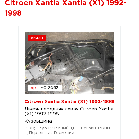
Citroen Xantia Xantia (X1) 1992-
1998
акция
арт.
A012063
Citroen Xantia Xantia (X1) 1992-1998
Дверь передняя левая Citroen Xantia
(X1) 1992-1998
Кузовщина
1998; Седан.; Чёрный; 1,8; i; Бензин; МКПП;
L; Передн.; Из Германии.