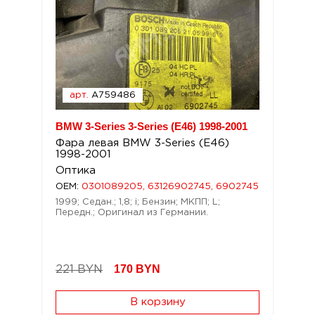
арт.
A759486
BMW 3-Series 3-Series (E46) 1998-2001
Фара левая BMW 3-Series (E46)
1998-2001
Оптика
OEM:
0301089205, 63126902745, 6902745
1999; Седан.; 1,8; i; Бензин; МКПП; L;
Передн.; Оригинал из Германии.
170
BYN
221 BYN
В корзину