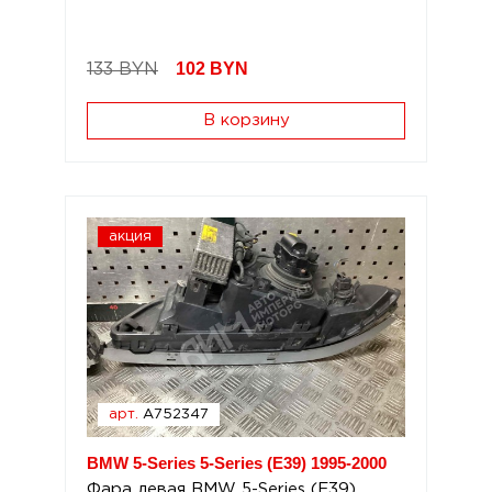
102
BYN
133 BYN
В корзину
акция
арт.
A752347
BMW 5-Series 5-Series (E39) 1995-2000
Фара левая BMW 5-Series (E39)