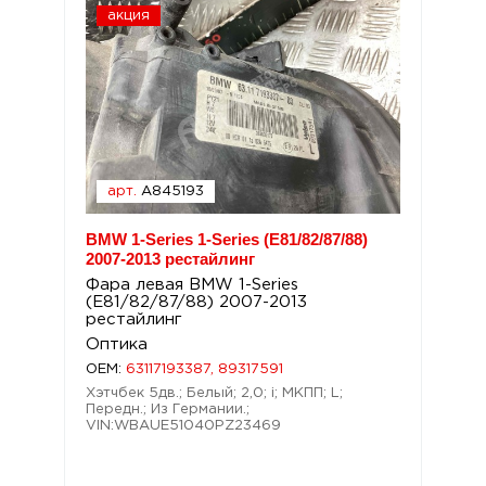
акция
арт.
A845193
BMW 1-Series 1-Series (E81/82/87/88)
2007-2013 рестайлинг
Фара левая BMW 1-Series
(E81/82/87/88) 2007-2013
рестайлинг
Оптика
OEM:
63117193387, 89317591
Хэтчбек 5дв.; Белый; 2,0; i; МКПП; L;
Передн.; Из Германии.;
VIN:WBAUE51040PZ23469