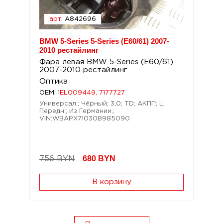
арт.
A842696
BMW 5-Series 5-Series (E60/61) 2007-
2010 рестайлинг
Фара левая BMW 5-Series (E60/61)
2007-2010 рестайлинг
Оптика
OEM:
1EL009449, 7177727
Универсал.; Чёрный; 3,0; TD; АКПП; L;
Передн.; Из Германии.;
VIN:WBAPX71030B985090
680
BYN
756 BYN
В корзину