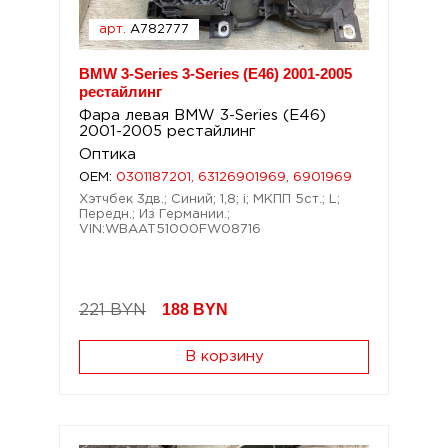
арт.
A782777
BMW 3-Series 3-Series (E46) 2001-2005
рестайлинг
Фара левая BMW 3-Series (E46)
2001-2005 рестайлинг
Оптика
OEM:
0301187201, 63126901969, 6901969
Хэтчбек 3дв.; Синий; 1,8; i; МКПП 5ст.; L;
Передн.; Из Германии.;
VIN:WBAAT51000FW08716
188
BYN
221 BYN
В корзину