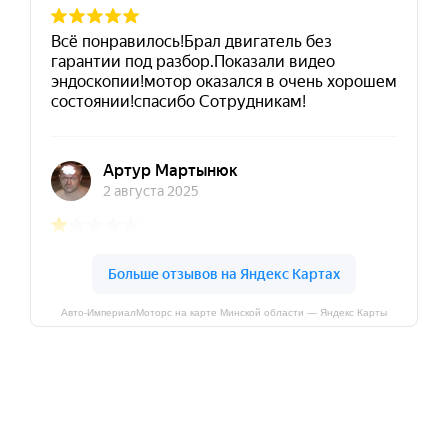
Авто-ИмпериалМоторс на карте Минской области — Яндекс Карты