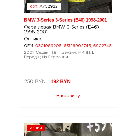
арт.
A752922
BMW 3-Series 3-Series (E46) 1998-2001
Фара левая BMW 3-Series (E46)
1998-2001
Оптика
OEM:
0301089205, 63126902745, 6902745
2001; Седан.; 1,8; i; Бензин; МКПП; L;
Передн.; Из Германии.
192
BYN
250 BYN
В корзину
акция