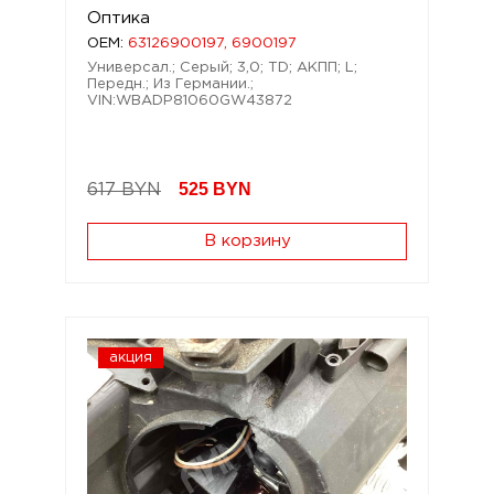
Оптика
OEM:
63126900197, 6900197
Универсал.; Серый; 3,0; TD; АКПП; L;
Передн.; Из Германии.;
VIN:WBADP81060GW43872
525
BYN
617 BYN
В корзину
акция