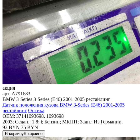
акция
арт.
A791683
BMW 3-Series 3-Series (E46) 2001-2005 рестайлинг
Датчик положения кузова BMW 3-Series (E46) 2001-2005
рестайлинг
Оптика
OEM:
37141093698, 1093698
2003; Седан.; 1,8; i; Бензин; МКПП; Задн.; Из Германии.
93 BYN
75
BYN
В корзину
В корзине