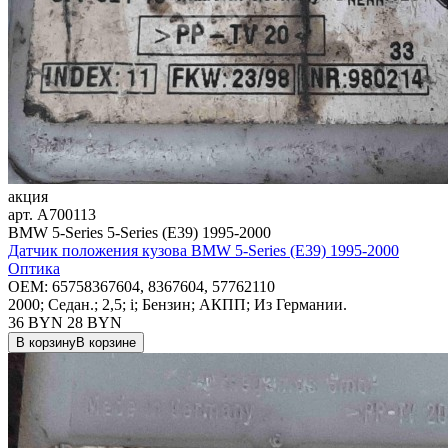
акция
арт.
A700113
BMW 5-Series 5-Series (E39) 1995-2000
Датчик положения кузова BMW 5-Series (E39) 1995-2000
Оптика
OEM:
65758367604, 8367604, 57762110
2000; Седан.; 2,5; i; Бензин; АКПП; Из Германии.
36 BYN
28
BYN
В корзину
В корзине