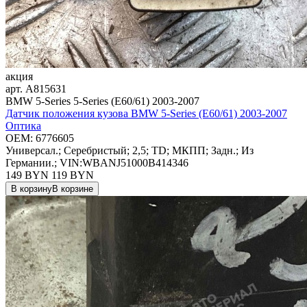
акция
арт.
A815631
BMW 5-Series 5-Series (E60/61) 2003-2007
Датчик положения кузова BMW 5-Series (E60/61) 2003-2007
Оптика
OEM:
6776605
Универсал.; Серебристый; 2,5; TD; МКПП; Задн.; Из
Германии.; VIN:WBANJ51000B414346
149 BYN
119
BYN
В корзину
В корзине