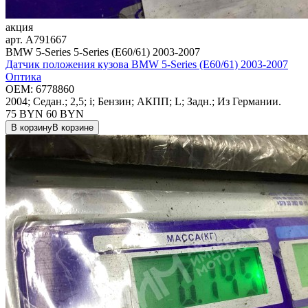
акция
арт.
A791667
BMW 5-Series 5-Series (E60/61) 2003-2007
Датчик положения кузова BMW 5-Series (E60/61) 2003-2007
Оптика
OEM:
6778860
2004; Седан.; 2,5; i; Бензин; АКПП; L; Задн.; Из Германии.
75 BYN
60
BYN
В корзину
В корзине