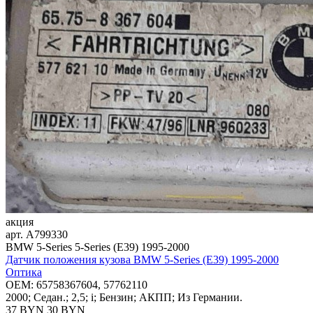
акция
арт.
A799330
BMW 5-Series 5-Series (E39) 1995-2000
Датчик положения кузова BMW 5-Series (E39) 1995-2000
Оптика
OEM:
65758367604, 57762110
2000; Седан.; 2,5; i; Бензин; АКПП; Из Германии.
37 BYN
30
BYN