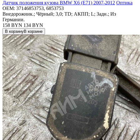
Датчик положения кузова BMW X6 (E71) 2007-2012
Оптика
OEM:
37146853753, 6853753
Внедорожник.; Чёрный; 3,0; TD; АКПП; L; Задн.; Из
Германии.
158 BYN
134
BYN
В корзину
В корзине