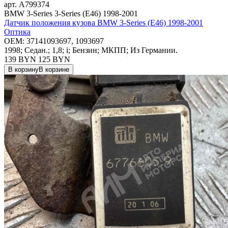
арт.
A799374
BMW 3-Series 3-Series (E46) 1998-2001
Датчик положения кузова BMW 3-Series (E46) 1998-2001
Оптика
OEM:
37141093697, 1093697
1998; Седан.; 1,8; i; Бензин; МКПП; Из Германии.
139 BYN
125
BYN
В корзину
В корзине