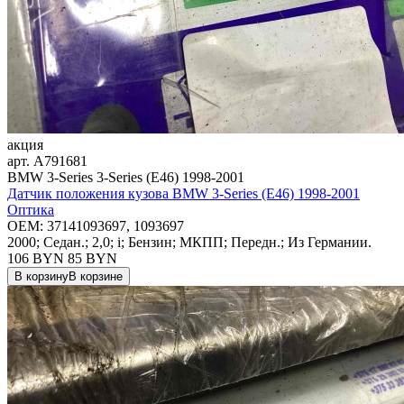
акция
арт.
A791681
BMW 3-Series 3-Series (E46) 1998-2001
Датчик положения кузова BMW 3-Series (E46) 1998-2001
Оптика
OEM:
37141093697, 1093697
2000; Седан.; 2,0; i; Бензин; МКПП; Передн.; Из Германии.
106 BYN
85
BYN
В корзину
В корзине