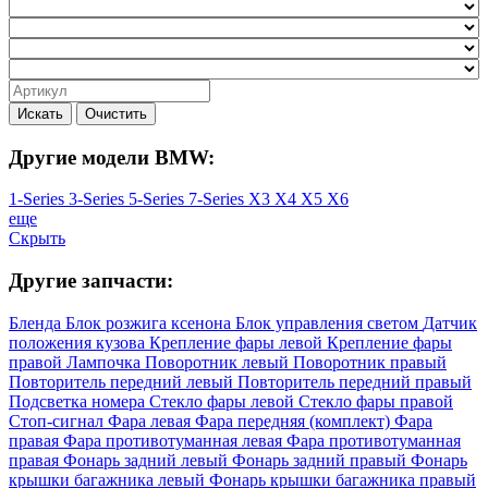
Искать
Очистить
Другие модели BMW:
1-Series
3-Series
5-Series
7-Series
X3
X4
X5
X6
еще
Скрыть
Другие запчасти:
Бленда
Блок розжига ксенона
Блок управления светом
Датчик
положения кузова
Крепление фары левой
Крепление фары
правой
Лампочка
Поворотник левый
Поворотник правый
Повторитель передний левый
Повторитель передний правый
Подсветка номера
Стекло фары левой
Стекло фары правой
Стоп-сигнал
Фара левая
Фара передняя (комплект)
Фара
правая
Фара противотуманная левая
Фара противотуманная
правая
Фонарь задний левый
Фонарь задний правый
Фонарь
крышки багажника левый
Фонарь крышки багажника правый