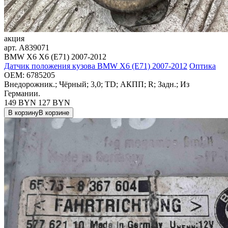
акция
арт.
A839071
BMW X6 X6 (E71) 2007-2012
Датчик положения кузова BMW X6 (E71) 2007-2012
Оптика
OEM:
6785205
Внедорожник.; Чёрный; 3,0; TD; АКПП; R; Задн.; Из
Германии.
149 BYN
127
BYN
В корзину
В корзине