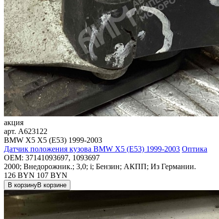
акция
арт.
A623122
BMW X5 X5 (E53) 1999-2003
Датчик положения кузова BMW X5 (E53) 1999-2003
Оптика
OEM:
37141093697, 1093697
2000; Внедорожник.; 3,0; i; Бензин; АКПП; Из Германии.
126 BYN
107
BYN
В корзину
В корзине