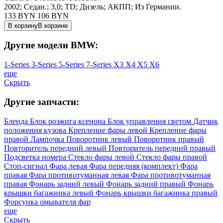
2002; Седан.; 3,0; TD; Дизель; АКПП; Из Германии.
133 BYN
106
BYN
В корзину
В корзине
Другие модели BMW:
1-Series
3-Series
5-Series
7-Series
X3
X4
X5
X6
еще
Скрыть
Другие запчасти:
Бленда
Блок розжига ксенона
Блок управления светом
Датчик
положения кузова
Крепление фары левой
Крепление фары
правой
Лампочка
Поворотник левый
Поворотник правый
Повторитель передний левый
Повторитель передний правый
Подсветка номера
Стекло фары левой
Стекло фары правой
Стоп-сигнал
Фара левая
Фара передняя (комплект)
Фара
правая
Фара противотуманная левая
Фара противотуманная
правая
Фонарь задний левый
Фонарь задний правый
Фонарь
крышки багажника левый
Фонарь крышки багажника правый
Форсунка омывателя фар
еще
Скрыть