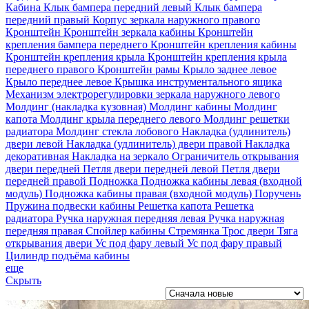
Кабина
Клык бампера передний левый
Клык бампера
передний правый
Корпус зеркала наружного правого
Кронштейн
Кронштейн зеркала кабины
Кронштейн
крепления бампера переднего
Кронштейн крепления кабины
Кронштейн крепления крыла
Кронштейн крепления крыла
переднего правого
Кронштейн рамы
Крыло заднее левое
Крыло переднее левое
Крышка инструментального ящика
Механизм электрорегулировки зеркала наружного левого
Молдинг (накладка кузовная)
Молдинг кабины
Молдинг
капота
Молдинг крыла переднего левого
Молдинг решетки
радиатора
Молдинг стекла лобового
Накладка (удлинитель)
двери левой
Накладка (удлинитель) двери правой
Накладка
декоративная
Накладка на зеркало
Ограничитель открывания
двери передней
Петля двери передней левой
Петля двери
передней правой
Подножка
Подножка кабины левая (входной
модуль)
Подножка кабины правая (входной модуль)
Поручень
Пружина подвески кабины
Решетка капота
Решетка
радиатора
Ручка наружная передняя левая
Ручка наружная
передняя правая
Спойлер кабины
Стремянка
Трос двери
Тяга
открывания двери
Ус под фару левый
Ус под фару правый
Цилиндр подъёма кабины
еще
Скрыть