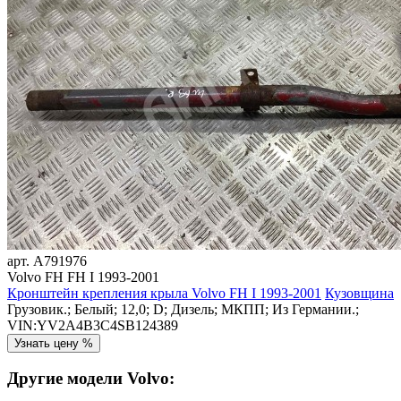
арт.
A791976
Volvo FH FH I 1993-2001
Кронштейн крепления крыла Volvo FH I 1993-2001
Кузовщина
Грузовик.; Белый; 12,0; D; Дизель; МКПП; Из Германии.;
VIN:YV2A4B3C4SB124389
Узнать цену %
Другие модели Volvo: