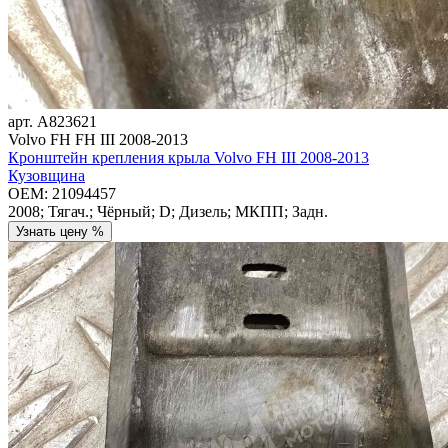
арт.
A823621
Volvo FH FH III 2008-2013
Кронштейн крепления крыла Volvo FH III 2008-2013
Кузовщина
OEM:
21094457
2008; Тягач.; Чёрный; D; Дизель; МКПП; Задн.
Узнать цену %