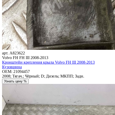
арт.
A823622
Volvo FH FH III 2008-2013
Кронштейн крепления крыла Volvo FH III 2008-2013
Кузовщина
OEM:
21094457
2008; Тягач.; Чёрный; D; Дизель; МКПП; Задн.
Узнать цену %