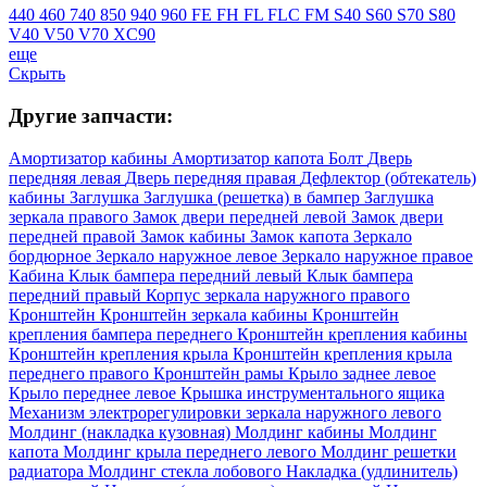
440
460
740
850
940
960
FE
FH
FL
FLC
FM
S40
S60
S70
S80
V40
V50
V70
XC90
еще
Скрыть
Другие запчасти:
Амортизатор кабины
Амортизатор капота
Болт
Дверь
передняя левая
Дверь передняя правая
Дефлектор (обтекатель)
кабины
Заглушка
Заглушка (решетка) в бампер
Заглушка
зеркала правого
Замок двери передней левой
Замок двери
передней правой
Замок кабины
Замок капота
Зеркало
бордюрное
Зеркало наружное левое
Зеркало наружное правое
Кабина
Клык бампера передний левый
Клык бампера
передний правый
Корпус зеркала наружного правого
Кронштейн
Кронштейн зеркала кабины
Кронштейн
крепления бампера переднего
Кронштейн крепления кабины
Кронштейн крепления крыла
Кронштейн крепления крыла
переднего правого
Кронштейн рамы
Крыло заднее левое
Крыло переднее левое
Крышка инструментального ящика
Механизм электрорегулировки зеркала наружного левого
Молдинг (накладка кузовная)
Молдинг кабины
Молдинг
капота
Молдинг крыла переднего левого
Молдинг решетки
радиатора
Молдинг стекла лобового
Накладка (удлинитель)