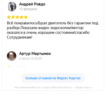
Авто-ИмпериалМоторс на карте Минской области — Яндекс Карты