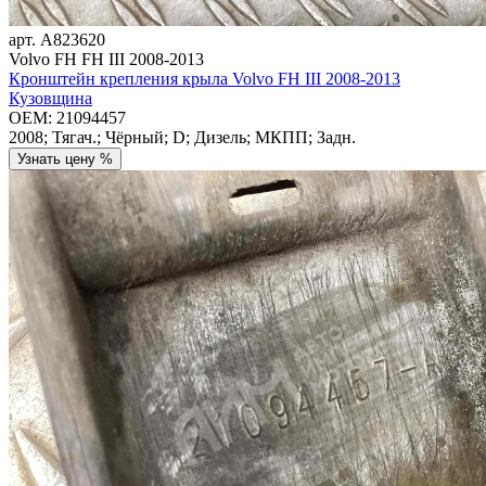
арт.
A823620
Volvo FH FH III 2008-2013
Кронштейн крепления крыла Volvo FH III 2008-2013
Кузовщина
OEM:
21094457
2008; Тягач.; Чёрный; D; Дизель; МКПП; Задн.
Узнать цену %