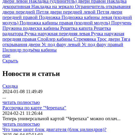
двери левой
Накладка (удлинитель) двери правой
Накладка
декоративная
Накладка на зеркало
Ограничитель открывания
двери передней
Петля двери передней левой
Петля двери
передней правой
Подножка
Подножка кабины левая (входной
модуль)
Подножка кабины правая (входной модуль)
Поручень
Пружина подвески кабины
Решетка капота
Решетка
радиатора
Ручка наружная передняя левая
Ручка наружная
передняя правая
Спойлер кабины
Стремянка
Трос двери
Тяга
открывания двери
Ус под фару левый
Ус под фару правый
Цилиндр подъёма кабины
еще
Скрыть
Новости
и статьи
Скидка
2024-01-08 11:49:49
...
читать полностью
Рассрочка по карте "Черепаха"
2024-02-21 11:26:44
Теперь универсальной картой "Черепаха" можно оплач...
читать полностью
Что такое шорт блок двигателя (блок цилиндров)?
2025-06-04 07:51:03