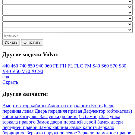
Искать
Очистить
Другие модели Volvo:
440
460
740
850
940
960
FE
FH
FL
FLC
FM
S40
S60
S70
S80
V40
V50
V70
XC90
еще
Скрыть
Другие запчасти:
Амортизатор кабины
Амортизатор капота
Болт
Дверь
передняя левая
Дверь передняя правая
Дефлектор (обтекатель)
кабины
Заглушка
Заглушка (решетка) в бампер
Заглушка
зеркала правого
Замок двери передней левой
Замок двери
передней правой
Замок кабины
Замок капота
Зеркало
бордюрное
Зеркало наружное левое
Зеркало наружное правое