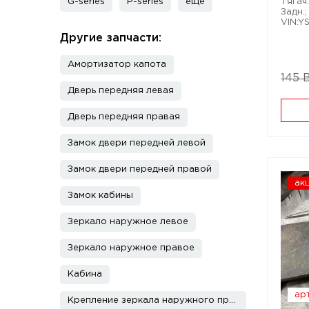
G-series
P-series
еще
Тягач.
Задн.
VIN:Y
Другие запчасти:
Амортизатор капота
145 
Дверь передняя левая
Дверь передняя правая
Замок двери передней левой
Замок двери передней правой
ак
Замок кабины
Зеркало наружное левое
Зеркало наружное правое
Кабина
арт
Крепление зеркала наружного правого