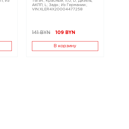
ПП; Из
Тягач.; Красный; 11,0; D; Дизель;
АКПП; L; Задн.; Из Германии.;
VIN:XLER4X20004477258
141 BYN
109
BYN
В корзину