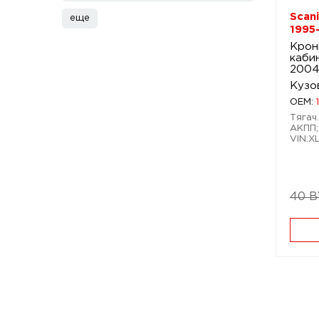
Scani
еще
1995
Крон
кабин
200
Кузо
OEM:
Тягач.
АКПП;
VIN:
40 