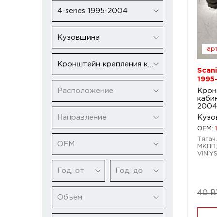
4-series 1995-2004
Кузовщина
арт
Кронштейн крепления кабины
Scani
1995
Расположение
Крон
кабин
200
Направление
Кузо
OEM:
Тягач.
ОЕМ
МКПП;
VIN:Y
Год, от
Год, до
40 
Объем