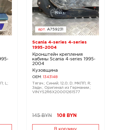
арт.
A759231
Scania 4-series 4-series
1995-2004
Кронштейн крепления
995-
кабины Scania 4-series 1995-
2004
Кузовщина
OEM:
1343148
П; L;
Тягач.; Синий; 12,0; D; МКПП; R;
Задн.; Оригинал из Германии.;
VIN:YS2R6X20001261577
145 BYN
108
BYN
В корзину