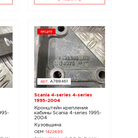
акция
арт.
A788461
Scania 4-series 4-series
1995-2004
Кронштейн крепления
995-
кабины Scania 4-series 1995-
2004
Кузовщина
OEM:
1422695