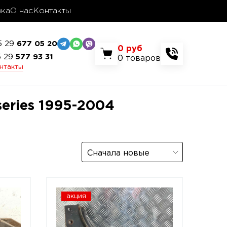
вка
О нас
Контакты
5 29
677 05 20
0
руб
5 29
577 93 31
0
товаров
онтакты
series 1995-2004
Сначала новые
акция