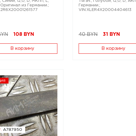
; Синий; 12,0; D; МКПП; L;
Тягач.; Голубой; 12,0; D; АК
; Оригинал из Германии.;
Германии.;
S2R6X20001261577
VIN:XLER4X20004404613
BYN
108
BYN
40 BYN
31
BYN
В корзину
В корзину
ция
.
A787950