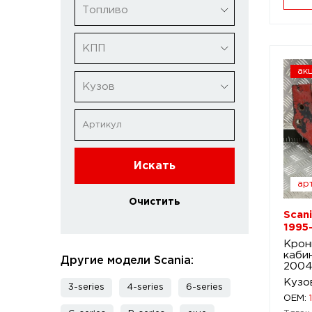
Топливо
КПП
ак
Кузов
Искать
арт
Очистить
Scani
1995
Крон
кабин
Другие модели Scania:
200
Кузо
3-series
4-series
6-series
OEM: