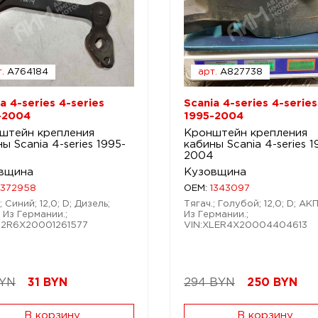
.
A764184
арт.
A827738
a 4-series 4-series
Scania 4-series 4-series
-2004
1995-2004
штейн крепления
Кронштейн крепления
ы Scania 4-series 1995-
кабины Scania 4-series 1
4
2004
вщина
Кузовщина
1372958
OEM:
1343097
; Синий; 12,0; D; Дизель;
Тягач.; Голубой; 12,0; D; АКП
 Из Германии.;
Из Германии.;
S2R6X20001261577
VIN:XLER4X20004404613
BYN
31
BYN
294 BYN
250
BYN
В корзину
В корзину