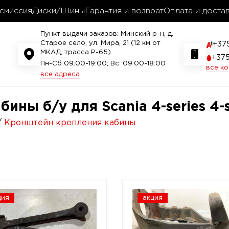
смиссия
Диски/Шины
Гарантия и возврат
Оплата и доста
Пункт выдачи заказов: Минский р-н, д.
Старое село, ул. Мира, 21 (12 км от
+37
МКАД, трасса P-65)
+37
Пн-Сб 09:00-19:00; Вс: 09:00-18:00
все к
все адреса
ны б/у для Scania 4-series 4-
Кронштейн крепления кабины
ция
акция