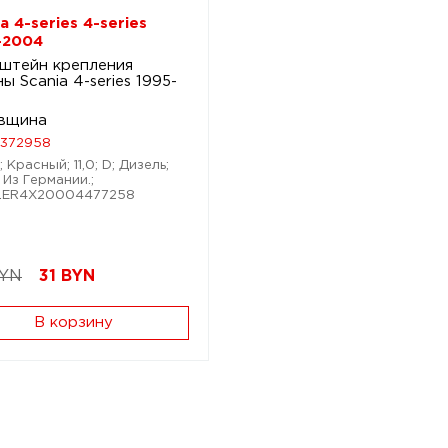
a 4-series 4-series
-2004
штейн крепления
ы Scania 4-series 1995-
4
вщина
1372958
; Красный; 11,0; D; Дизель;
 Из Германии.;
XLER4X20004477258
BYN
31
BYN
В корзину