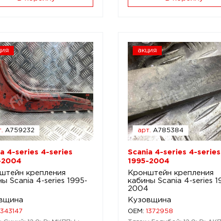
ция
акция
.
A759232
арт.
A785384
a 4-series 4-series
Scania 4-series 4-series
-2004
1995-2004
штейн крепления
Кронштейн крепления
ы Scania 4-series 1995-
кабины Scania 4-series 1
4
2004
вщина
Кузовщина
1343147
OEM:
1372958