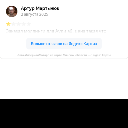
Авто-ИмпериалМоторс на карте Минской области — Яндекс Карты