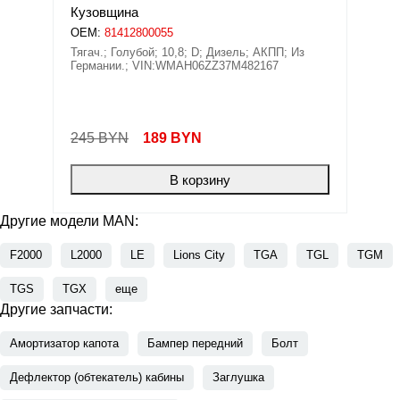
Кузовщина
OEM:
81412800055
Тягач.; Голубой; 10,8; D; Дизель; АКПП; Из
Германии.; VIN:WMAH06ZZ37M482167
245 BYN
189
BYN
В корзину
Другие модели MAN:
F2000
L2000
LE
Lions City
TGA
TGL
TGM
TGS
TGX
еще
Другие запчасти:
Амортизатор капота
Бампер передний
Болт
Дефлектор (обтекатель) кабины
Заглушка