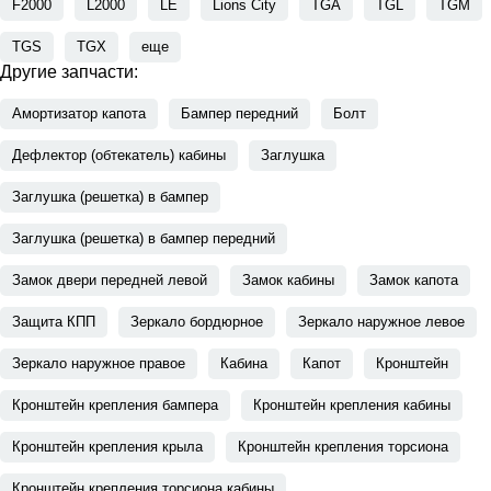
F2000
L2000
LE
Lions City
TGA
TGL
TGM
TGS
TGX
еще
Другие запчасти:
Амортизатор капота
Бампер передний
Болт
Дефлектор (обтекатель) кабины
Заглушка
Заглушка (решетка) в бампер
Заглушка (решетка) в бампер передний
Замок двери передней левой
Замок кабины
Замок капота
Защита КПП
Зеркало бордюрное
Зеркало наружное левое
Зеркало наружное правое
Кабина
Капот
Кронштейн
Кронштейн крепления бампера
Кронштейн крепления кабины
Кронштейн крепления крыла
Кронштейн крепления торсиона
Кронштейн крепления торсиона кабины