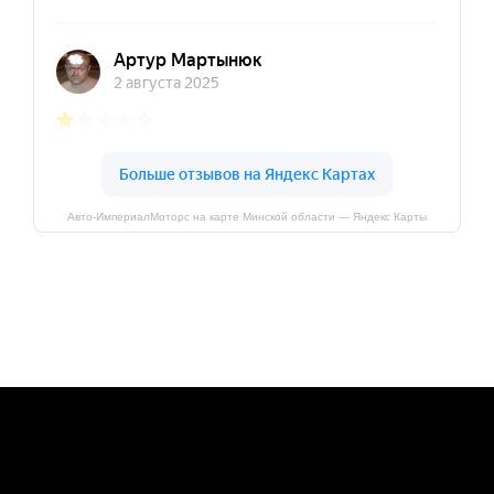
Авто-ИмпериалМоторс на карте Минской области — Яндекс Карты