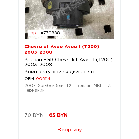
арт.
A770888
Chevrolet Aveo Aveo I (T200)
2003–2008
Клапан EGR Chevrolet Aveo I (T200)
2003–2008
Комплектующие к двигателю
OEM:
006114
2007; Хэтчбек 5дв.; 1,2; i; Бензин; МКПП; Из
Германии.
70 BYN
63
BYN
В корзину