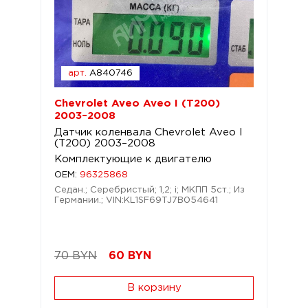
арт.
A840746
Chevrolet Aveo Aveo I (T200)
2003–2008
Датчик коленвала Chevrolet Aveo I
(T200) 2003–2008
Комплектующие к двигателю
OEM:
96325868
Седан.; Серебристый; 1,2; i; МКПП 5ст.; Из
Германии.; VIN:KL1SF69TJ7B054641
70 BYN
60
BYN
В корзину