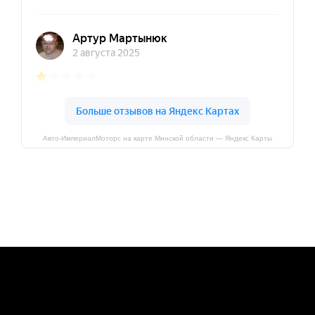
Авто-ИмпериалМоторс на карте Минской области — Яндекс Карты