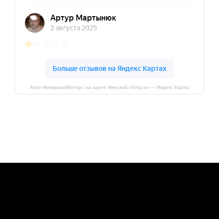
Авто-ИмпериалМоторс на карте Минской области — Яндекс Карты