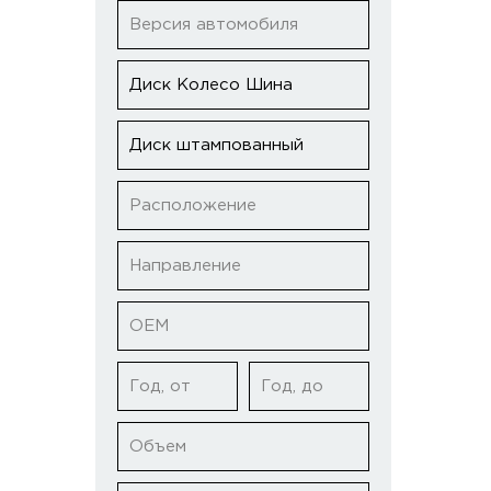
Версия автомобиля
Диск Колесо Шина
Диск штампованный
Расположение
Направление
ОЕМ
Год, от
Год, до
Объем