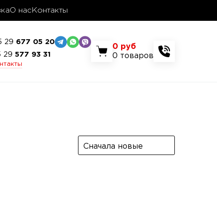
вка
О нас
Контакты
5 29
677 05 20
0
руб
5 29
577 93 31
0
товаров
онтакты
Сначала новые