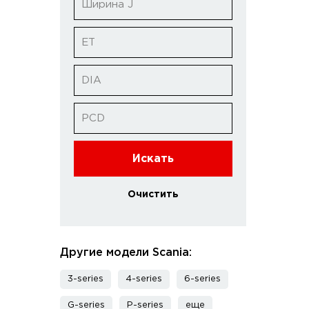
Ширина J
ET
DIA
PCD
Искать
Очистить
Другие модели Scania:
3-series
4-series
6-series
G-series
P-series
еще