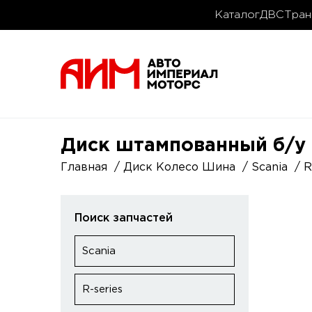
Каталог
ДВС
Тран
Диск штампованный б/у д
Главная
Диск Колесо Шина
Scania
R
Поиск запчастей
Scania
R-series