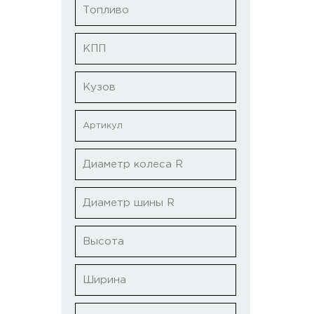
Топливо
КПП
Кузов
Диаметр колеса R
Диаметр шины R
Высота
Ширина