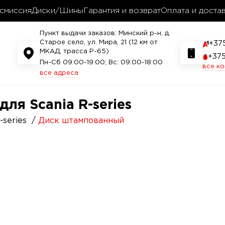
смиссия
Диски/Шины
Гарантия и возврат
Оплата и доста
Пункт выдачи заказов: Минский р-н, д.
Старое село, ул. Мира, 21 (12 км от
+37
МКАД, трасса P-65)
+37
Пн-Сб 09:00-19:00; Вс: 09:00-18:00
все к
все адреса
ля Scania R-series
-series
Диск штампованный