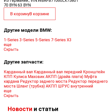
Из Германии.; VIN:WBAFB71060LX75801
70 BYN
63
BYN
В корзину
В корзине
Другие модели BMW:
1-Series
3-Series
5-Series
7-Series
X3
еще
Скрыть
Другие запчасти:
Карданный вал
Карданный вал передний
Кронштейн
КПП
Кулиса
Маховик АКПП (драйв плата)
Муфта
кардана
Редуктор заднего моста
Редуктор переднего
моста
Шланг (трубка) АКПП
ШРУС внутренний
еще
Скрыть
Новости
и статьи