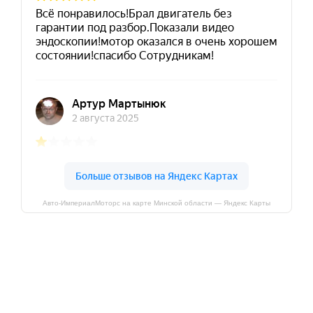
Авто-ИмпериалМоторс на карте Минской области — Яндекс Карты