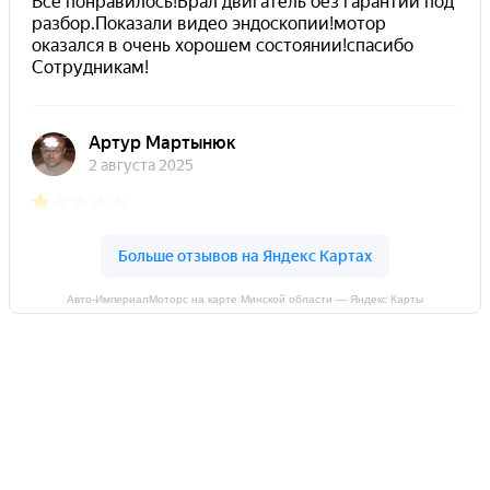
Авто-ИмпериалМоторс на карте Минской области — Яндекс Карты