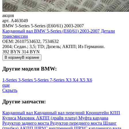
акция
арт.
A463049
BMW 5-Series 5-Series (E60/61) 2003-2007
Карданный вал BMW 5-Series (E60/61) 2003-2007
Детали
трансмиссии
OEM:
26107534632, 7534632
2004; Седан.; 3,5; TD; Дизель; АКПП; Из Германии.
392 BYN
314
BYN
В корзину
В корзине
Другие модели BMW:
1-Series
3-Series
5-Series
7-Series
X3
X4
X5
X6
еще
Скрыть
Другие запчасти:
Карданный вал
Карданный вал передний
Кронштейн КПП
Кулиса
Маховик АКПП (драйв плата)
Муфта кардана
Редуктор заднего моста
Редуктор переднего моста
Шланг
(трубка) АКПП
ШРУС внутренний
ШРУС карданного вала