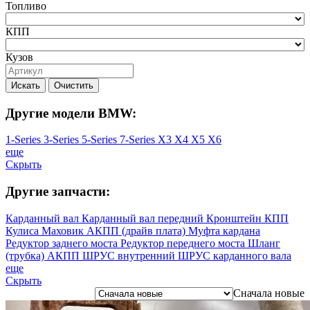
Топливо
КПП
Кузов
Искать
Очистить
Другие модели BMW:
1-Series
3-Series
5-Series
7-Series
X3
X4
X5
X6
еще
Скрыть
Другие запчасти:
Карданный вал
Карданный вал передний
Кронштейн КПП
Кулиса
Маховик АКПП (драйв плата)
Муфта кардана
Редуктор заднего моста
Редуктор переднего моста
Шланг
(трубка) АКПП
ШРУС внутренний
ШРУС карданного вала
еще
Скрыть
Сначала новые