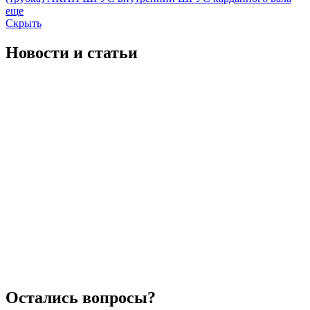
еще
Скрыть
Новости
и статьи
Что такое шорт блок двигателя (блок цилиндров)?
2025-06-04 07:51:03
Шорт блок двигателя &ndash; это набор основных ком...
читать полностью
Скидка
2024-01-08 11:49:49
...
читать полностью
Рассрочка по карте "Черепаха"
2024-02-21 11:26:44
Теперь универсальной картой "Черепаха" можно оплач...
читать полностью
Что такое шорт блок двигателя (блок цилиндров)?
2025-06-04 07:51:03
Шорт блок двигателя &ndash; это набор основных ком...
читать полностью
Остались вопросы?