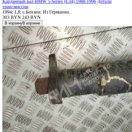
Карданный вал BMW 5-Series (E34) 1988-1996
Детали
трансмиссии
1994; 1,8; i; Бензин; Из Германии.
303 BYN
243
BYN
В корзину
В корзине