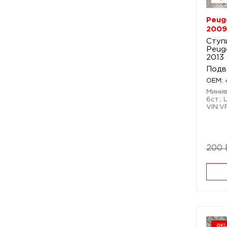
Peug
2009
Ступ
Peug
2013
Подв
OEM:
Минив
6ст.; 
VIN:
200
ак