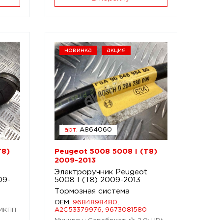
новинка
акция
арт.
A864060
T8)
Peugeot 5008 5008 I (T8)
2009-2013
Электроручник Peugeot
09-
5008 I (T8) 2009-2013
Тормозная система
OEM:
9684898480,
A2C53379976, 9673081580
 МКПП