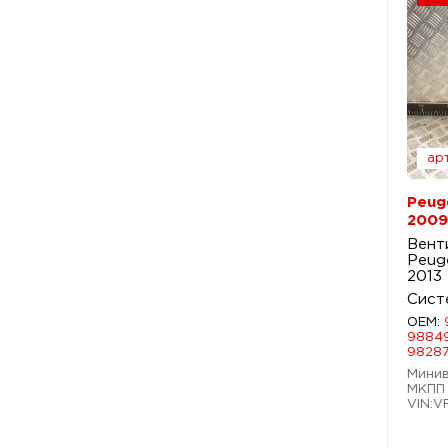
арт
Peug
2009
Вент
Peug
2013
Сист
OEM:
98849
9828
Минив
МКПП 
VIN:V