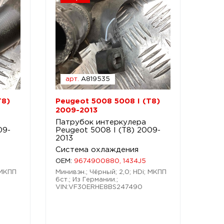
арт.
A819535
T8)
Peugeot 5008 5008 I (T8)
2009-2013
Патрубок интеркулера
09-
Peugeot 5008 I (T8) 2009-
2013
Система охлаждения
OEM:
9674900880, 1434J5
 МКПП
Минивэн.; Чёрный; 2,0; HDi; МКПП
6ст.; Из Германии.;
VIN:VF30ERHE8BS247490