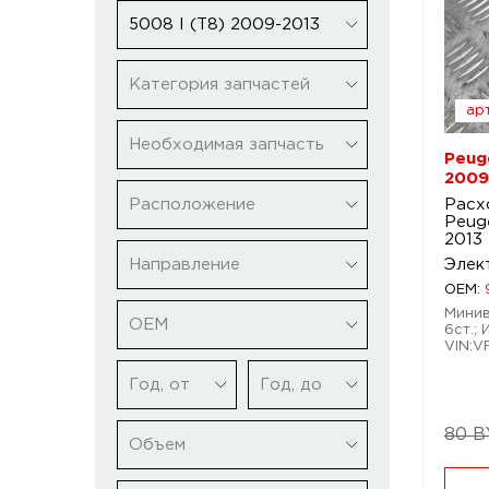
5008 I (T8) 2009-2013
Категория запчастей
арт
Необходимая запчасть
Peug
2009
Расположение
Расх
Peug
2013
Направление
Элек
OEM:
Минив
ОЕМ
6ст.; 
VIN:
Год, от
Год, до
80 
Объем