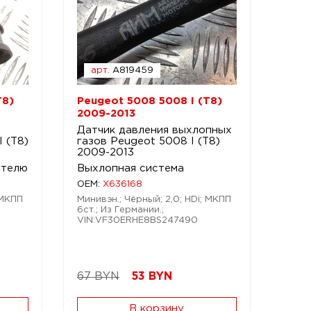
арт.
A819459
T8)
Peugeot 5008 5008 I (T8)
2009-2013
Датчик давления выхлопных
 (T8)
газов Peugeot 5008 I (T8)
2009-2013
ателю
Выхлопная система
OEM:
X636168
 МКПП
Минивэн.; Чёрный; 2,0; HDi; МКПП
6ст.; Из Германии.;
VIN:VF30ERHE8BS247490
67 BYN
53
BYN
В корзину