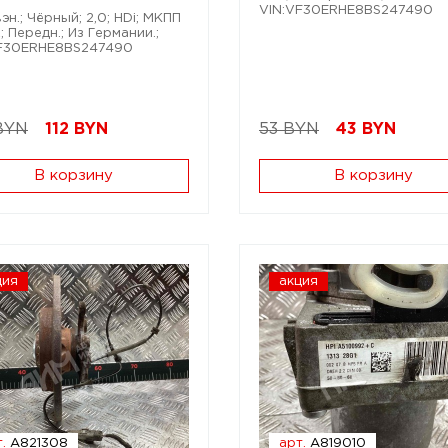
VIN:VF30ERHE8BS247490
эн.; Чёрный; 2,0; HDi; МКПП
L; Передн.; Из Германии.;
VF30ERHE8BS247490
BYN
112
BYN
53 BYN
43
BYN
В корзину
В корзину
ция
акция
.
A821308
арт.
A819010