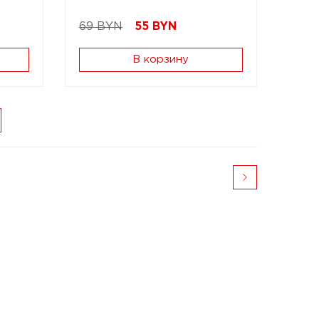
69 BYN
55
BYN
В корзину