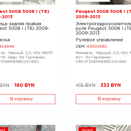
eot 5008 5008 I (T8)
Peugeot 5008 5008 I (
-2013
2009-2013
ица задняя правая
Электрогидроусилител
eot 5008 I (T8) 2009-
руля Peugeot 5008 I (T
2009-2013
еска
Рулевое управление
424946
OEM:
A5100992
эн.; Чёрный; 2,0; HDi; МКПП
Минивэн.; Чёрный; 2,0; HDi;
L=R; Задн.; Из Германии.;
6ст.; Из Германии.;
VF30ERHE8BS247490
VIN:VF30ERHE8BS247490
 BYN
160
BYN
415 BYN
332
BYN
В корзину
В корзину
ция
акция