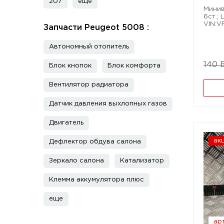
207
еще
Минив
6ст.; 
VIN:
Запчасти Peugeot 5008 :
Автономный отопитель
140 
Блок кнопок
Блок комфорта
Вентилятор радиатора
Датчик давления выхлопных газов
Двигатель
ак
Дефлектор обдува салона
Зеркало салона
Катализатор
Клемма аккумулятора плюс
еще
арт