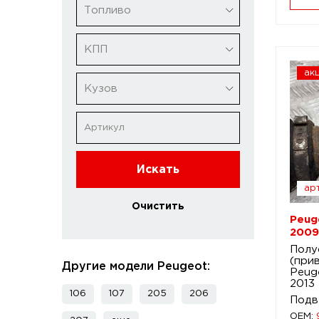
Топливо
КПП
ак
Кузов
Искать
арт
Очистить
Peug
2009
Полу
(при
Другие модели Peugeot:
Peug
2013
106
107
205
206
Подв
OEM: