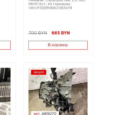
Минивэн.; Серебристый; 2,0; HDi;
МКПП 6ст.; Из Германии.;
VIN:VF30ERHE8CS183478
700 BYN
665
BYN
В корзину
акция
арт.
A819270