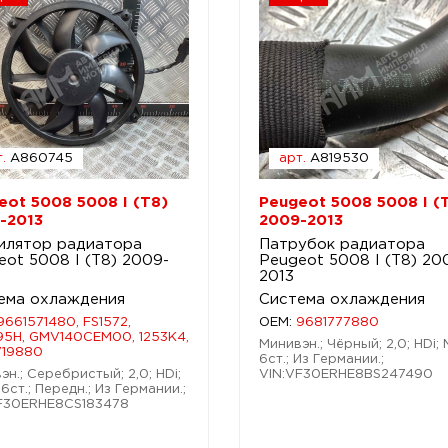
.
A860745
арт.
A819530
eot 5008 5008 I (T8)
Peugeot 5008 5008 I (
-2013
2009-2013
илятор радиатора
Патрубок радиатора
eot 5008 I (T8) 2009-
Peugeot 5008 I (T8) 20
2013
ема охлаждения
Система охлаждения
9661571480, FS1572,
OEM:
9681777880
5H, GMV140CEM00, 1253K4,
Минивэн.; Чёрный; 2,0; HDi;
719880
6ст.; Из Германии.;
эн.; Серебристый; 2,0; HDi;
VIN:VF30ERHE8BS247490
6ст.; Передн.; Из Германии.;
F30ERHE8CS183478