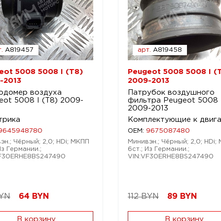
.
A819457
арт.
A819458
eot 5008 5008 I (T8)
Peugeot 5008 5008 I (
-2013
2009-2013
одомер воздуха
Патрубок воздушного
eot 5008 I (T8) 2009-
фильтра Peugeot 5008 I
2009-2013
трика
Комплектующие к двиг
9645948780
OEM:
9675087480
эн.; Чёрный; 2,0; HDi; МКПП
Минивэн.; Чёрный; 2,0; HDi;
Из Германии.;
6ст.; Из Германии.;
VF30ERHE8BS247490
VIN:VF30ERHE8BS247490
BYN
64
BYN
112 BYN
89
BYN
В корзину
В корзину