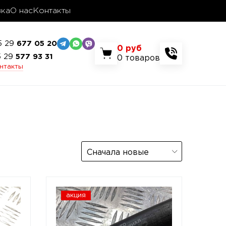
вка
О нас
Контакты
5 29
677 05 20
0
руб
5 29
577 93 31
0
товаров
онтакты
Сначала новые
акция