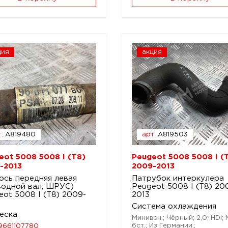
ция
акция
.
A819480
арт.
A819503
eot 5008 5008 I (T8)
Peugeot 5008 5008 I (
-2013
2009-2013
ось передняя левая
Патрубок интеркулера
водной вал, ШРУС)
Peugeot 5008 I (T8) 20
eot 5008 I (T8) 2009-
2013
Система охлаждения
еска
Минивэн.; Чёрный; 2,0; HDi;
6ст.; Из Германии.;
9661107780