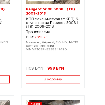
T8)
Peugeot 5008 5008 I (T8)
2009-2013
ь
КПП механическая (МКПП) 6-
8)
ступенчатая Peugeot 5008 I
(T8) 2009-2013
Трансмиссия
OEM:
20MB26
 МКПП
Минивэн.; Чёрный; 2,0; HDi; МКПП
6ст.; Из Германии.;
VIN:VF30ERHE8BS247490
1109 BYN
998
BYN
В корзину
акция