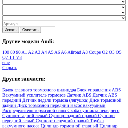
Искать
Очистить
Другие модели Audi:
100
80
90
A1
A2
A3
A4
A5
A6
A6 Allroad
A8
Coupe
Q2
Q3
Q5
Q7
TT
V8
еще
Скрыть
Другие запчасти:
Бачок главного тормозного цилиндра
Блок управления ABS
Вакуумный усилитель тормозов
Датчик ABS
Датчик ABS
передний
Датчик педали тормоза (лягушка)
Диск тормозной
задний
Диск тормозной передний
Насос вакуумный
Распределитель тормозной силы
Скоба суппорта переднего
Суппорт задний левый
Суппорт задний правый
Суппорт
передний левый
Суппорт передний правый
Трубка
вакуумного насоса
Цилиндр тормозной главный
Цилиндр