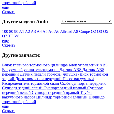
тормозной рабочий
еще
Скрыть
Другие модели Audi:
100
80
90
A1
A2
A3
A4
A5
A6
A6 Allroad
A8
Coupe
Q2
Q3
Q5
Q7
TT
V8
еще
Скрыть
Другие запчасти:
Бачок главного тормозного цилиндра
Блок управления ABS
Вакуумный усилитель тормозов
Датчик ABS
Датчик ABS
передний
Датчик педали тормоза (лягушка)
Диск тормозной
задний
Диск тормозной передний
Насос вакуумный
Распределитель тормозной силы
Скоба суппорта переднего
Суппорт задний левый
Суппорт задний правый
Суппорт
передний левый
Суппорт передний правый
Трубка
вакуумного насоса
Цилиндр тормозной главный
Цилиндр
тормозной рабочий
еще
Скрыть