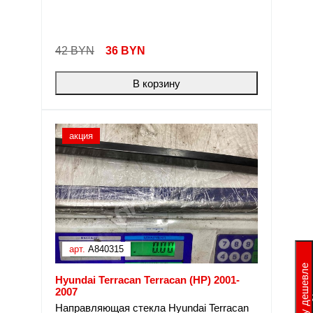
42 BYN
36
BYN
В корзину
акция
арт.
A840315
Хочу дешевле
Hyundai Terracan Terracan (HP) 2001-
2007
Направляющая стекла Hyundai Terracan