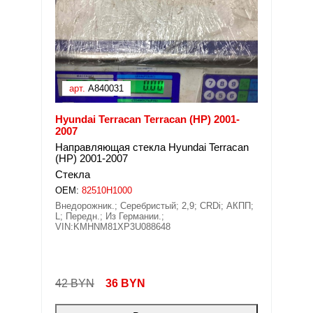
арт.
A840031
Hyundai Terracan Terracan (HP) 2001-
2007
Направляющая стекла Hyundai Terracan
(HP) 2001-2007
Стекла
OEM:
82510H1000
Внедорожник.; Серебристый; 2,9; CRDi; АКПП;
L; Передн.; Из Германии.;
VIN:KMHNM81XP3U088648
42 BYN
36
BYN