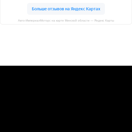
Авто-ИмпериалМоторс на карте Минской области — Яндекс Карты