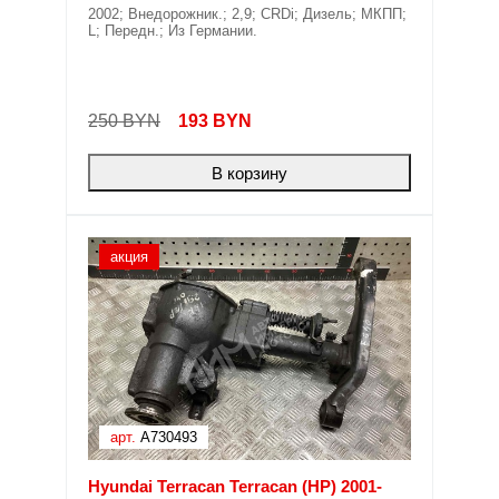
2002; Внедорожник.; 2,9; CRDi; Дизель; МКПП;
L; Передн.; Из Германии.
250 BYN
193
BYN
В корзину
акция
арт.
A730493
Hyundai Terracan Terracan (HP) 2001-