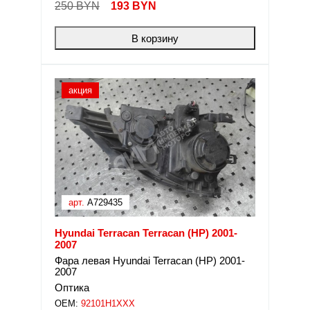
250 BYN
193
BYN
В корзину
акция
арт.
A729435
Hyundai Terracan Terracan (HP) 2001-
2007
Фара левая Hyundai Terracan (HP) 2001-
2007
Оптика
OEM:
92101H1XXX