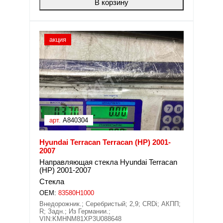
В корзину
акция
арт.
A840304
Hyundai Terracan Terracan (HP) 2001-
2007
Направляющая стекла Hyundai Terracan
(HP) 2001-2007
Стекла
OEM:
83580H1000
Внедорожник.; Серебристый; 2,9; CRDi; АКПП;
R; Задн.; Из Германии.;
VIN:KMHNM81XP3U088648