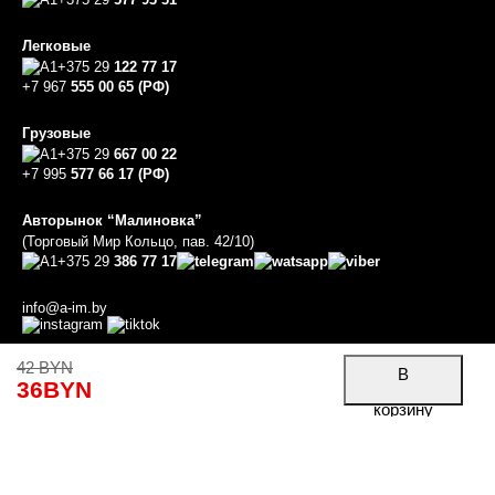
Легковые
+375 29
122 77 17
+7 967
555 00 65 (РФ)
Грузовые
+375 29
667 00 22
+7 995
577 66 17 (РФ)
Авторынок “Малиновка”
(Торговый Мир Кольцо, пав. 42/10)
+375 29
386 77 17
info@a-im.by
42
BYN
В
36
BYN
Работает на системе
UBase
корзину
Товар добавлен в корзину
Уточнить стоимость