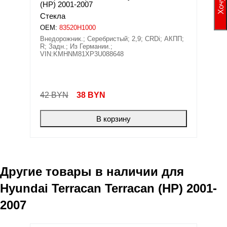
(HP) 2001-2007
Стекла
OEM:
83520H1000
Внедорожник.; Серебристый; 2,9; CRDi; АКПП;
R; Задн.; Из Германии.;
VIN:KMHNM81XP3U088648
42 BYN
38
BYN
В корзину
Другие товары в наличии для
Hyundai Terracan Terracan (HP) 2001-
2007