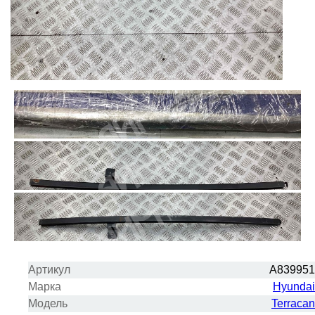
Артикул
A839951
Марка
Hyundai
Модель
Terracan