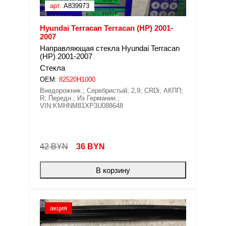
арт.
A839973
Hyundai Terracan Terracan (HP) 2001-
2007
Направляющая стекла Hyundai Terracan
(HP) 2001-2007
Стекла
OEM:
82520H1000
Внедорожник.; Серебристый; 2,9; CRDi; АКПП;
R; Передн.; Из Германии.;
VIN:KMHNM81XP3U088648
42 BYN
36
BYN
В корзину
акция