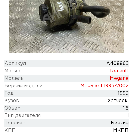
Артикул
A408866
Марка
Renault
Модель
Megane
Версия модели
Megane I 1995-2002
Год
1999
Кузов
Хэтчбек.
Объем
1,6
Тип двигателя
i
Топливо
Бензин
КПП
МКПП