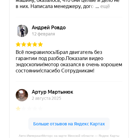
Авто-ИмпериалМоторс на карте Минской области — Яндекс Карты