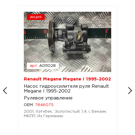
акция
арт.
A011028
Renault Megane Megane I 1995-2002
Насос гидроусилителя руля Renault
Megane I 1995-2002
Рулевое управление
OEM:
7846075
2001; Хэтчбек.; Золотистый; 1,4; i; Бензин;
МКПП; Из Германии.