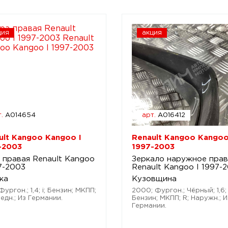
ция
акция
.
A014654
арт.
A016412
ult Kangoo Kangoo I
Renault Kangoo Kangoo
-2003
1997-2003
 правая Renault Kangoo
Зеркало наружное пра
97-2003
Renault Kangoo I 1997-
ка
Кузовщина
Фургон.; 1,4; i; Бензин; МКПП;
2000; Фургон.; Чёрный; 1,6; 
едн.; Из Германии.
Бензин; МКПП; R; Наружн.; И
Германии.