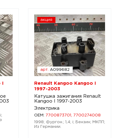
акция
арт.
A099682
 I
Renault Kangoo Kangoo I
1997-2003
вое
Катушка зажигания Renault
2003
Kangoo I 1997-2003
Электрика
i;
OEM:
7700873701, 7700274008
з
1998; Фургон.; 1,4; i; Бензин; МКПП;
Из Германии.