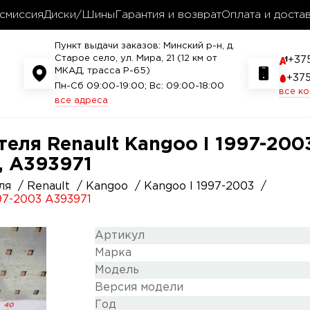
смиссия
Диски/Шины
Гарантия и возврат
Оплата и доста
Пункт выдачи заказов: Минский р-н, д.
Старое село, ул. Мира, 21 (12 км от
+37
МКАД, трасса P-65)
+37
Пн-Сб 09:00-19:00; Вс: 09:00-18:00
все к
все адреса
теля Renault Kangoo I 1997-200
, A393971
ля
Renault
Kangoo
Kangoo I 1997-2003
97-2003 A393971
Артикул
Марка
Модель
Версия модели
Год