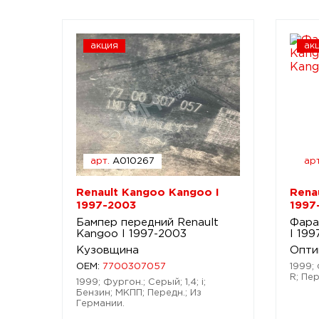
акция
ак
арт.
A010267
арт
Renault Kangoo Kangoo I
Rena
1997-2003
1997
Бампер передний Renault
Фара
Kangoo I 1997-2003
I 19
Кузовщина
Опти
OEM:
7700307057
1999; 
R; Пер
1999; Фургон.; Серый; 1,4; i;
Бензин; МКПП; Передн.; Из
Германии.