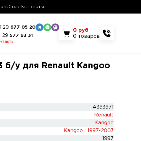
вка
О нас
Контакты
5 29
677 05 20
0
руб
5 29
577 93 31
0
товаров
онтакты
3 б/у для Renault Kangoo
A393971
Renault
Kangoo
Kangoo I 1997-2003
1997