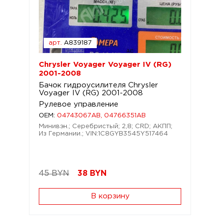
арт.
A839187
Chrysler Voyager Voyager IV (RG)
2001-2008
Бачок гидроусилителя Chrysler
Voyager IV (RG) 2001-2008
Рулевое управление
OEM:
04743067AB, 04766351AB
Минивэн.; Серебристый; 2,8; CRD; АКПП;
Из Германии.; VIN:1C8GYB3545Y517464
45 BYN
38
BYN
В корзину