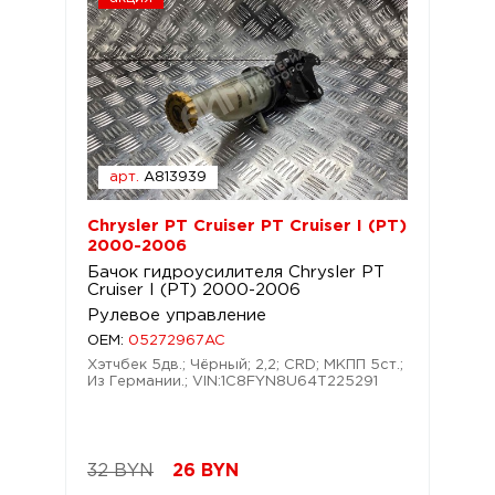
арт.
A813939
Chrysler PT Cruiser PT Cruiser I (PT)
2000-2006
Бачок гидроусилителя Chrysler PT
Cruiser I (PT) 2000-2006
Рулевое управление
OEM:
05272967AC
Хэтчбек 5дв.; Чёрный; 2,2; CRD; МКПП 5ст.;
Из Германии.; VIN:1C8FYN8U64T225291
32 BYN
26
BYN