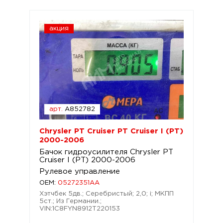
акция
арт.
A852782
Chrysler PT Cruiser PT Cruiser I (PT)
2000-2006
Бачок гидроусилителя Chrysler PT
Cruiser I (PT) 2000-2006
Рулевое управление
OEM:
05272351AA
Хэтчбек 5дв.; Серебристый; 2,0; i; МКПП
5ст.; Из Германии.;
VIN:1C8FYN8912T220153