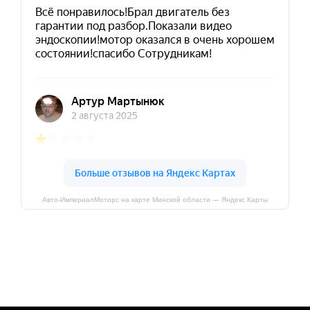
Авто-ИмпериалМоторс на карте Минской области — Яндекс Карты