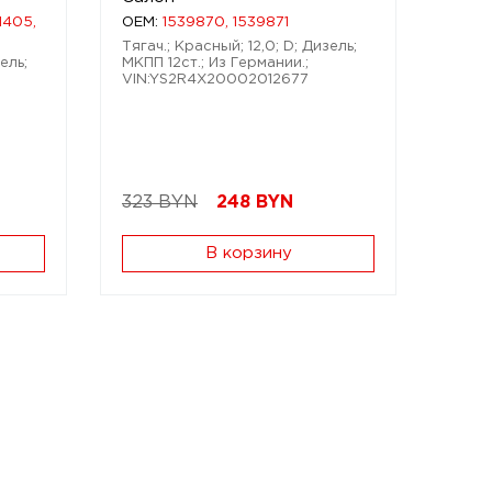
1405,
OEM:
1539870, 1539871
Тягач.; Красный; 12,0; D; Дизель;
ель;
МКПП 12ст.; Из Германии.;
VIN:YS2R4X20002012677
323 BYN
248
BYN
В корзину