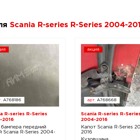
для
Scania R-series R-Series 2004-20
ция
акция
.
A768186
арт.
A768668
a R-series R-Series
Scania R-series R-Serie
-2016
2004-2016
 бампера передний
Капот Scania R-Series 2
 Scania R-Series 2004-
2016
Кузовщина