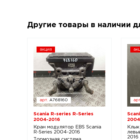
Другие товары в наличии 
акция
ак
арт.
A768160
арт
Scania R-series R-Series
Scani
2004-2016
2004
Кран модулятор EBS Scania
Клык
R-Series 2004-2016
левый
2016
Тормозная система