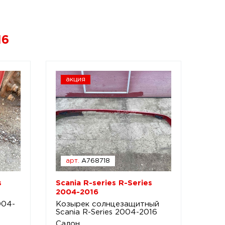
16
акция
арт.
A768718
s
Scania R-series R-Series
2004-2016
004-
Козырек солнцезащитный
Scania R-Series 2004-2016
Салон