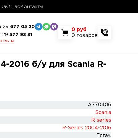
вка
О нас
Контакты
5 29
677 05 20
0
руб
5 29
577 93 31
0
товаров
онтакты
-2016 б/у для Scania R-
A770406
Scania
R-series
R-Series 2004-2016
Тягач.