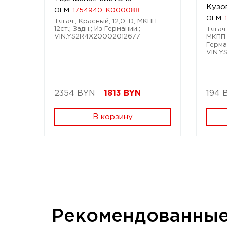
Кузо
OEM:
1754940, K000088
OEM:
Тягач.; Красный; 12,0; D; МКПП
12ст.; Задн.; Из Германии.;
Тягач.
VIN:YS2R4X20002012677
МКПП 1
Герма
VIN:Y
2354 BYN
1813
BYN
194 
В корзину
Рекомендованны