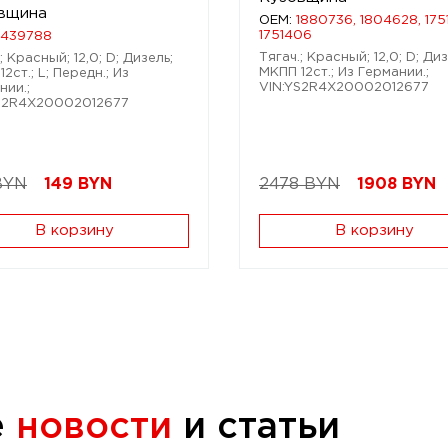
вщина
OEM:
1880736, 1804628, 175
1751406
1439788
Тягач.; Красный; 12,0; D; Диз
; Красный; 12,0; D; Дизель;
МКПП 12ст.; Из Германии.;
2ст.; L; Передн.; Из
VIN:YS2R4X20002012677
нии.;
S2R4X20002012677
BYN
149
BYN
2478 BYN
1908
BYN
В корзину
В корзину
е
новости
и статьи