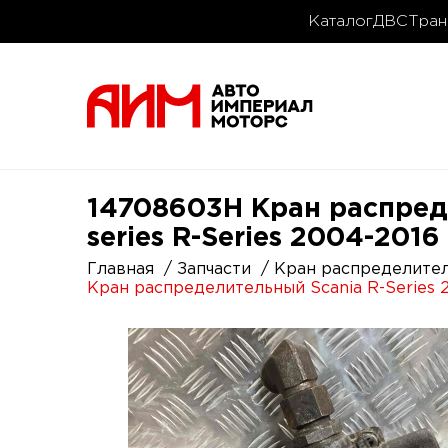
Каталог
ДВС
Тран
14708603H Кран распреде
series R-Series 2004-201
Главная
Запчасти
Кран распределите
Кран распределительный Scania R-Series