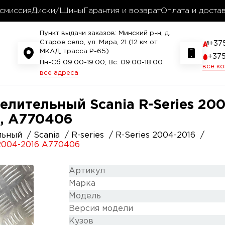
смиссия
Диски/Шины
Гарантия и возврат
Оплата и доста
Пункт выдачи заказов: Минский р-н, д.
Старое село, ул. Мира, 21 (12 км от
+37
МКАД, трасса P-65)
+37
Пн-Сб 09:00-19:00; Вс: 09:00-18:00
все к
все адреса
лительный Scania R-Series 2004
6 , A770406
льный
Scania
R-series
R-Series 2004-2016
 2004-2016 A770406
Артикул
Марка
Модель
Версия модели
Кузов