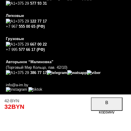
+375 29
577 93 31
Легковые
+375 29
122 77 17
+7 967
555 00 65 (РФ)
Грузовые
+375 29
667 00 22
+7 995
577 66 17 (РФ)
Авторынок “Малиновка”
(Торговый Мир Кольцо, пав. 42/10)
+375 29
386 77 17
info@a-im.by
42
BYN
В
32
BYN
Работает на системе
UBase
корзину
Товар добавлен в корзину
Уточнить стоимость