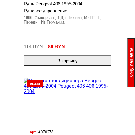
Руль Peugeot 406 1995-2004
Рулевое управление
1996; Универсал.; 1,8; i; Бензин; МКПП; L;
Передн.; Из Германии.
114 BYN
88
BYN
Хочу дешевле
В корзину
акция
арт.
A070278