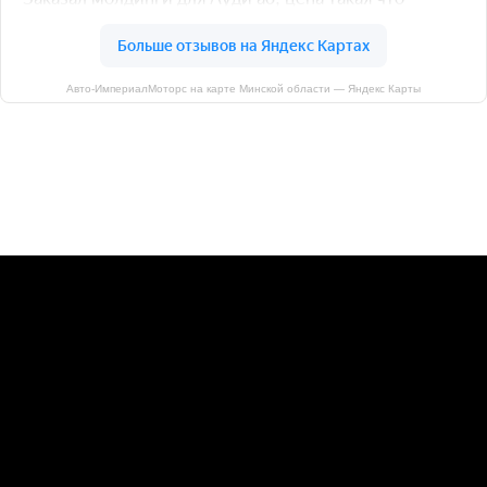
Авто-ИмпериалМоторс на карте Минской области — Яндекс Карты