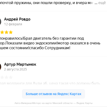
Авто-ИмпериалМоторс на карте Минской области — Яндекс Карты