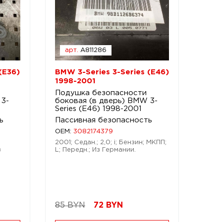
арт.
A811286
(E36)
BMW 3-Series 3-Series (E46)
1998-2001
Подушка безопасности
 3-
боковая (в дверь) BMW 3-
Series (E46) 1998-2001
ь
Пассивная безопасность
OEM:
3082174379
2001; Седан.; 2,0; i; Бензин; МКПП;
з
L; Передн.; Из Германии.
85 BYN
72
BYN