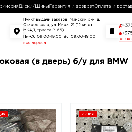
смиссия
Диски/Шины
Гарантия и возврат
Оплата и доста
Пункт выдачи заказов: Минский р-н, д.
Старое село, ул. Мира, 21 (12 км от
+37
МКАД, трасса P-65)
+37
Пн-Сб 09:00-19:00; Вс: 09:00-18:00
все к
все адреса
оковая (в дверь) б/у для BMW
W
ция
акция