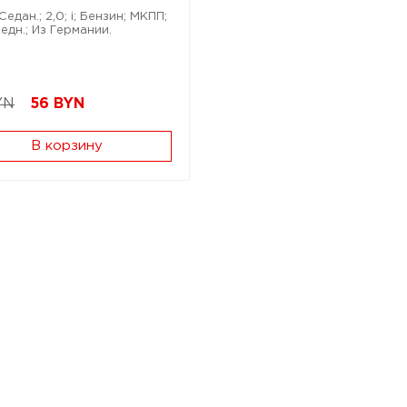
Седан.; 2,0; i; Бензин; МКПП;
едн.; Из Германии.
YN
56
BYN
В корзину