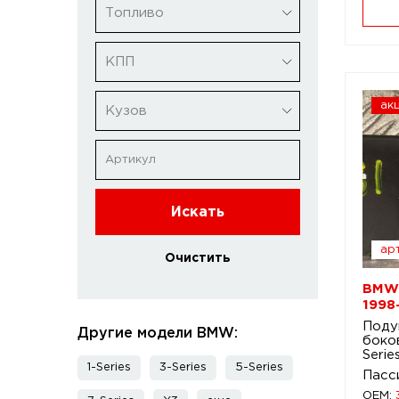
Топливо
КПП
ак
Кузов
Искать
арт
Очистить
BMW 
1998
Поду
Другие модели BMW:
боко
Serie
1-Series
3-Series
5-Series
Пасс
OEM: