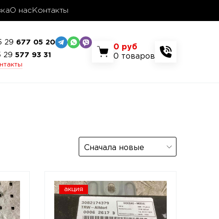
вка
О нас
Контакты
5 29
677 05 20
0
руб
5 29
577 93 31
0
товаров
онтакты
Сначала новые
акция