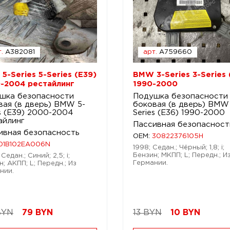
.
A382081
арт.
A759660
5-Series 5-Series (E39)
BMW 3-Series 3-Series 
-2004 рестайлинг
1990-2000
шка безопасности
Подушка безопасности
вая (в дверь) BMW 5-
боковая (в дверь) BMW
es (E39) 2000-2004
Series (E36) 1990-2000
айлинг
Пассивная безопасност
ивная безопасность
OEM:
30822376105H
01B102EA006N
1998; Седан.; Чёрный; 1,8; i;
Бензин; МКПП; L; Передн.; И
Седан.; Синий; 2,5; i;
Германии.
; АКПП; L; Передн.; Из
нии.
BYN
79
BYN
13 BYN
10
BYN