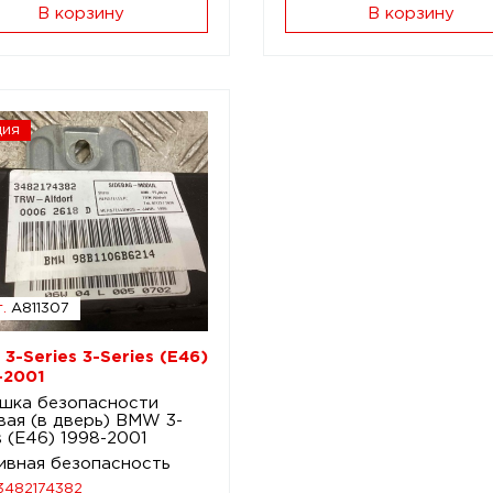
В корзину
В корзину
ция
.
A811307
3-Series 3-Series (E46)
-2001
шка безопасности
вая (в дверь) BMW 3-
s (E46) 1998-2001
ивная безопасность
3482174382