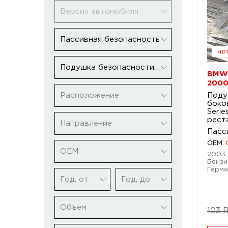
Версия автомобиля
Пассивная безопасность
арт
Подушка безопасности боковая (в дверь)
BMW 
2000
Расположение
Поду
боко
Seri
рест
Направление
Пасс
OEM:
ОЕМ
2003; 
Бензин
Герма
Год, от
Год, до
Объем
103 