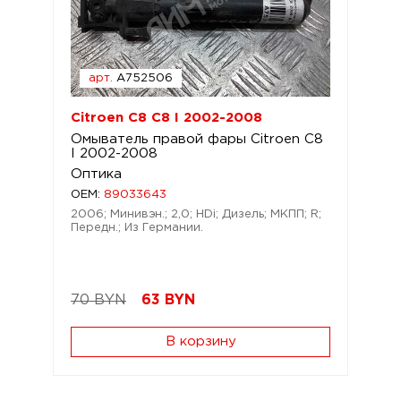
арт.
A752506
Citroen C8 C8 I 2002-2008
Омыватель правой фары Citroen C8
I 2002-2008
Оптика
OEM:
89033643
2006; Минивэн.; 2,0; HDi; Дизель; МКПП; R;
Передн.; Из Германии.
70 BYN
63
BYN
В корзину