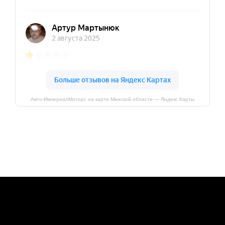
Авто-ИмпериалМоторс на карте Минской области — Яндекс Карты