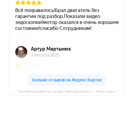
Авто-ИмпериалМоторс на карте Минской области — Яндекс Карты