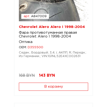
арт.
A847009
Chevrolet Alero Alero I 1998-2004
Фара противотуманная правая
Chevrolet Alero I 1998-2004
Оптика
OEM:
D355500
Седан.; Бордовый; 3,4; i; АКПП; R; Передн.;
Из Германии.; VIN:1G1NL52E4XC002631
168 BYN
143
BYN
В корзину