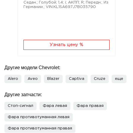
Седан.; Голубой; 1,4; i; АКПП; R; Передн.; Из
Германии.; VIN:KL1SA697J7B035790
Узнать цену %
Другие модели Chevrolet:
Alero
Aveo
Blazer
Captiva
Cruze
еще
Другие запчасти:
Стоп-сигнал
Фара левая
Фара правая
Фара противотуманная левая
Фара противотуманная правая