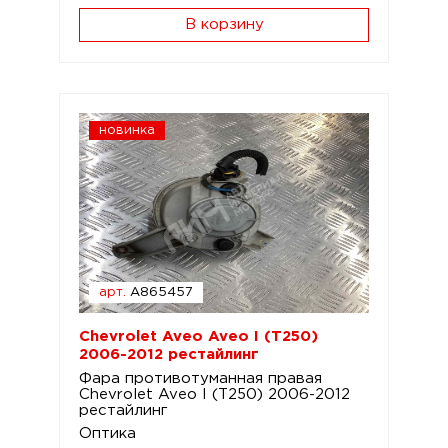
В корзину
новинка
арт.
A865457
Chevrolet Aveo Aveo I (T250)
2006-2012 рестайлинг
Фара противотуманная правая
Chevrolet Aveo I (T250) 2006-2012
рестайлинг
Оптика