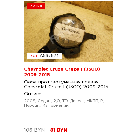
акция
арт.
A567624
Chevrolet Cruze Cruze I (J300)
2009-2015
Фара противотуманная правая
Chevrolet Cruze I (J300) 2009-2015
Оптика
2008; Седан.; 2,0; TD; Дизель; МКПП; R;
Передн.; Из Германии.
106 BYN
81
BYN